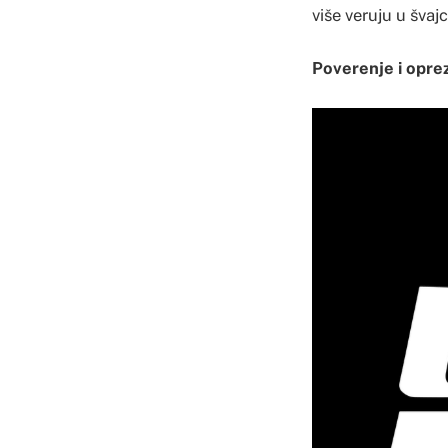
više veruju u švajc
Poverenje i opre