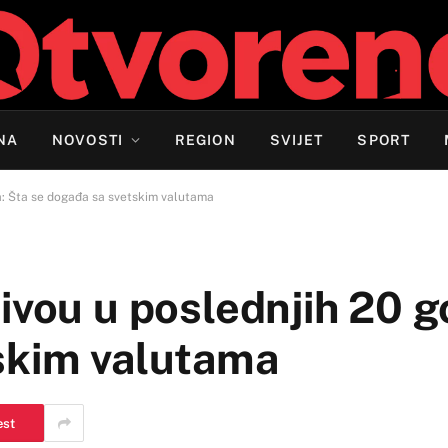
NA
NOVOSTI
REGION
SVIJET
SPORT
a: Šta se događa sa svetskim valutama
ivou u poslednjih 20 g
skim valutama
est