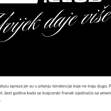
dozu opreza jer su u pitanju tendencije koje ne traju dugo. 
et, šest godina kada se švajcarski franak izjednačio sa ameri
.