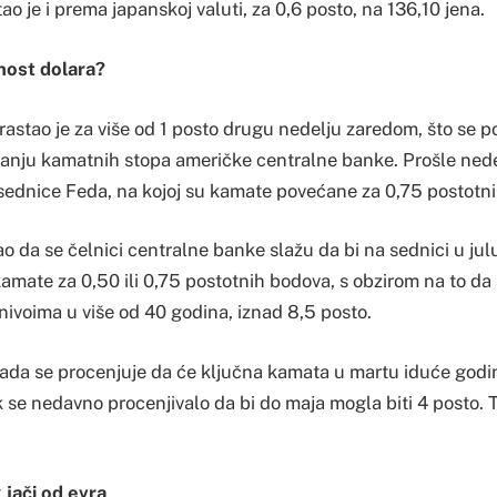
ao je i prema japanskoj valuti, za 0,6 posto, na 136,10 jena.
nost dolara?
astao je za više od 1 posto drugu nedelju zaredom, što se po
anju kamatnih stopa američke centralne banke. Prošle nedel
 sednice Feda, na kojoj su kamate povećane za 0,75 postotn
o da se čelnici centralne banke slažu da bi na sednici u ju
kamate za 0,50 ili 0,75 postotnih bodova, s obzirom na to da
 nivoima u više od 40 godina, iznad 8,5 posto.
ada se procenjuje da će ključna kamata u martu iduće godin
 se nedavno procenjivalo da bi do maja mogla biti 4 posto. 
 jači od evra