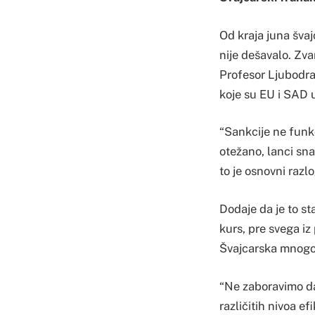
Od kraja juna švaj
nije dešavalo. Zva
Profesor Ljubodra
koje su EU i SAD u
“Sankcije ne funk
otežano, lanci sn
to je osnovni razl
Dodaje da je to st
kurs, pre svega iz
Švajcarska mnogo 
“Ne zaboravimo da
različitih nivoa e