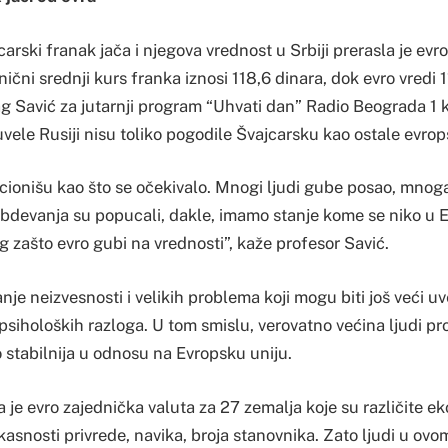
carski franak jača i njegova vrednost u Srbiji prerasla je evro
nični srednji kurs franka iznosi 118,6 dinara, dok evro vredi 1
g Savić za jutarnji program “Uhvati dan” Radio Beograda 1 
vele Rusiji nisu toliko pogodile Švajcarsku kao ostale evrop
cionišu kao što se očekivalo. Mnogi ljudi gube posao, mnog
abdevanja su popucali, dakle, imamo stanje kome se niko u Ev
og zašto evro gubi na vrednosti”, kaže profesor Savić.
anje neizvesnosti i velikih problema koji mogu biti još veći 
 psiholoških razloga. U tom smislu, verovatno većina ljudi pr
stabilnija u odnosu na Evropsku uniju.
 je evro zajednička valuta za 27 zemalja koje su različite 
fikasnosti privrede, navika, broja stanovnika. Zato ljudi u o