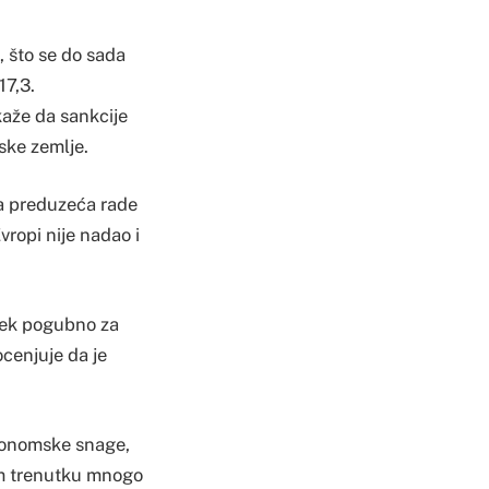
, što se do sada
17,3.
kaže da sankcije
ske zemlje.
a preduzeća rade
ropi nije nadao i
uvek pogubno za
ocenjuje da je
ekonomske snage,
vom trenutku mnogo