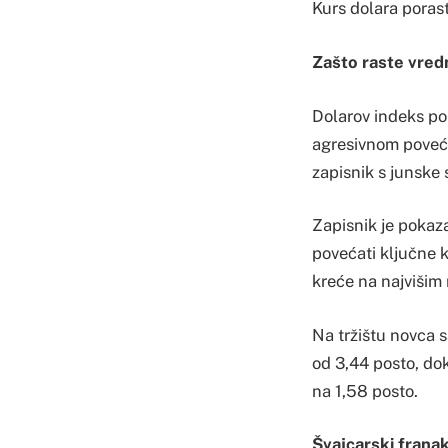
Kurs dolara porast
Zašto raste vred
Dolarov indeks por
agresivnom poveć
zapisnik s junske
Zapisnik je pokaza
povećati ključne 
kreće na najvišim
Na tržištu novca s
od 3,44 posto, dok
na 1,58 posto.
Švajcarski franak