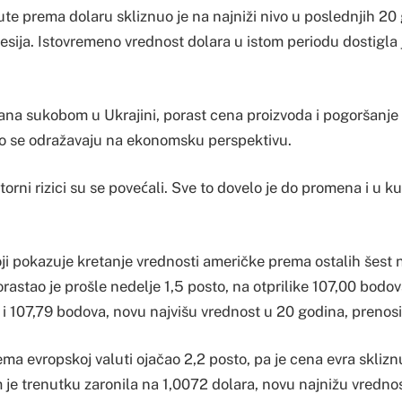
te prema dolaru skliznuo je na najniži nivo u poslednjih 20 
esija. Istovremeno vrednost dolara u istom periodu dostigla 
ana sukobom u Ukrajini, porast cena proizvoda i pogoršanj
o se odražavaju na ekonomsku perspektivu.
torni rizici su se povećali. Sve to dovelo je do promena i u k
ji pokazuje kretanje vrednosti američke prema ostalih šest n
orastao je prošle nedelje 1,5 posto, na otprilike 107,00 bodov
 i 107,79 bodova, novu najvišu vrednost u 20 godina, prenosi
ema evropskoj valuti ojačao 2,2 posto, pa je cena evra skliz
 je trenutku zaronila na 1,0072 dolara, novu najnižu vredno