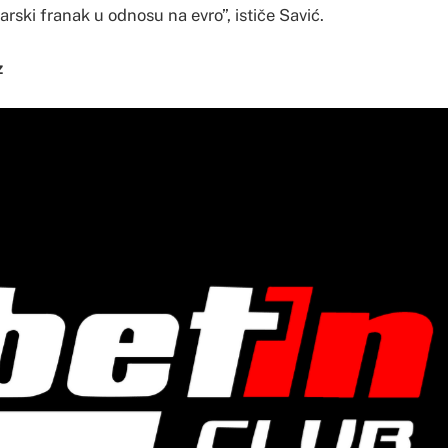
arski franak u odnosu na evro”, ističe Savić.
z