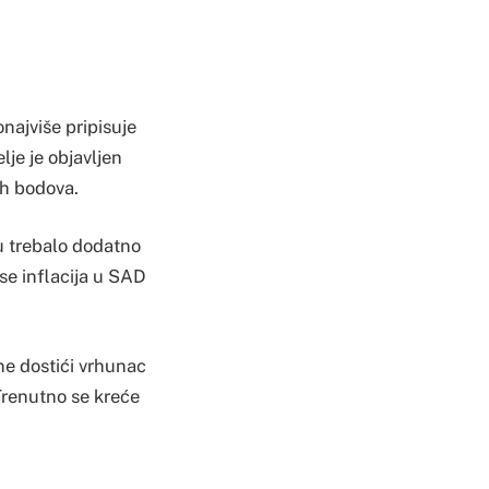
najviše pripisuje
je je objavljen
ih bodova.
lu trebalo dodatno
 se inflacija u SAD
e dostići vrhunac
Trenutno se kreće