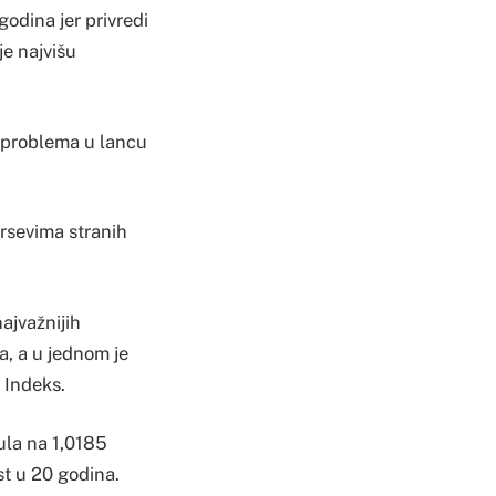
godina jer privredi
je najvišu
e problema u lancu
ursevima stranih
ajvažnijih
a, a u jednom je
 Indeks.
nula na 1,0185
st u 20 godina.