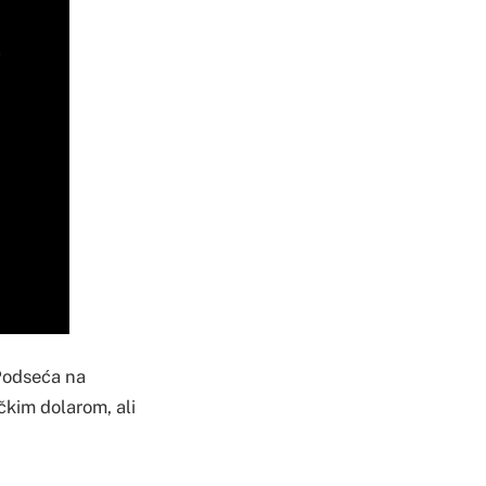
Podseća na
čkim dolarom, ali