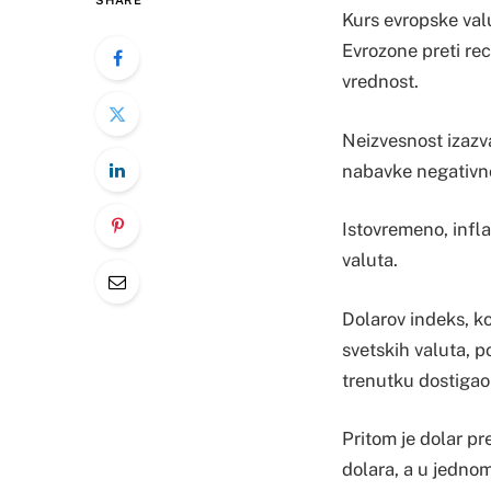
SHARE
Kurs evropske valu
Evrozone preti rec
vrednost.
Neizvesnost izazv
nabavke negativn
Istovremeno, infla
valuta.
Dolarov indeks, ko
svetskih valuta, p
trenutku dostigao
Pritom je dolar pr
dolara, a u jednom