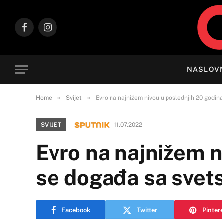
Facebook
Instagram
NASLOV
»
»
Home
Svijet
Evro na najnižem nivou u poslednjih 20 godin
SVIJET
11.07.2022
Evro na najnižem n
se događa sa svet
Facebook
Twitter
Pinter