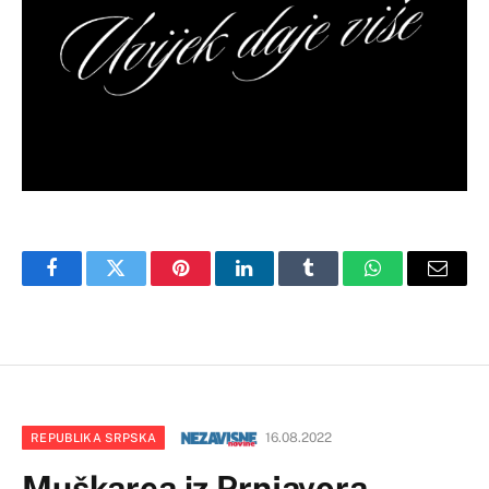
Facebook
Twitter
Pinterest
LinkedIn
Tumblr
WhatsApp
Email
16.08.2022
REPUBLIKA SRPSKA
Muškarca iz Prnjavora