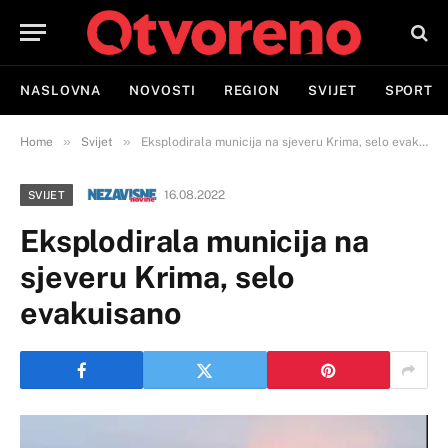
NASLOVNA
NOVOSTI
REGION
SVIJET
SPORT
»
»
Home
Svijet
Eksplodirala municija na sjeveru Krima, selo evakuisano
16.08.2022
SVIJET
Eksplodirala municija na
sjeveru Krima, selo
evakuisano