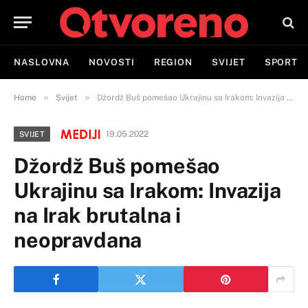
NASLOVNA
NOVOSTI
REGION
SVIJET
SPORT
»
»
Home
Svijet
Džordž Buš pomešao Ukrajinu sa Irakom: Invazija na Irak brutalna i neopravdana
19.05.2022
SVIJET
Džordž Buš pomešao
Ukrajinu sa Irakom: Invazija
na Irak brutalna i
neopravdana