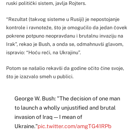
ruski politički sistem, javlja Rojters.
“Rezultat (takvog sisteme u Rusiji) je nepostojanje
kontrole i ravnoteže, što je omogućilo da jedan čovek
pokrene potpuno neopravdanu i brutalnu invaziju na
Irak”, rekao je Bush, a onda se, odmahnuvši glavom,
ispravio: “Hoću reći, na Ukrajinu”.
Potom se našalio rekavši da godine očito čine svoje,
što je izazvalo smeh u publici.
George W. Bush: "The decision of one man
to launch a wholly unjustified and brutal
invasion of Iraq — I mean of
Ukraine."
pic.twitter.com/amgTG41RPb