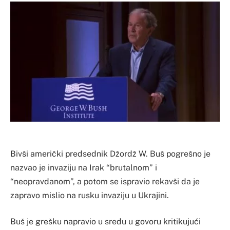
Bivši američki predsednik Džordž W. Buš pogrešno je
nazvao je invaziju na Irak “brutalnom” i
“neopravdanom”, a potom se ispravio rekavši da je
zapravo mislio na rusku invaziju u Ukrajini.
Buš je grešku napravio u sredu u govoru kritikujući