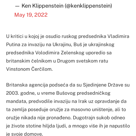
— Ken Klippenstein (@kenklippenstein)
May 19, 2022
U kritici u kojoj je osudio ruskog predsednika Vladimira
Putina za invaziju na Ukrajinu, Buš je ukrajinskog
predsednika Volodimira Zelenskog uporedio sa
britanskim čelnikom u Drugom svetskom ratu
Vinstonom Čerčilom.
Britanska agencija podseća da su Sjedinjene Države su
2003. godne, u vreme Bušovog predsedničkog
mandata, predvodile invaziju na Irak uz opravdanje da
ta zemlja poseduje oružje za masovno uništenje, ali to
oružje nikada nije pronađeno. Dugotrajn sukob odneo
je živote stotine hiljda ljudi, a mnogo više ih je napustilo
je svoje domove.