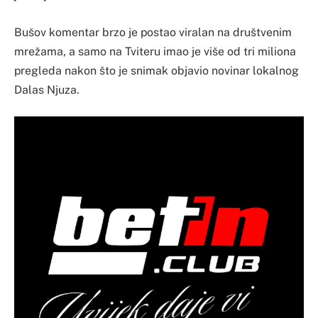
Bušov komentar brzo je postao viralan na društvenim
mrežama, a samo na Tviteru imao je više od tri miliona
pregleda nakon što je snimak objavio novinar lokalnog
Dalas Njuza.