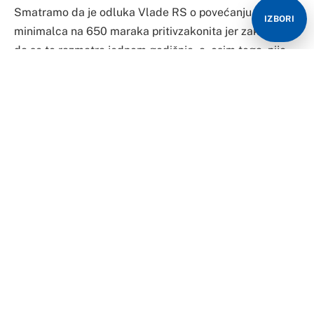
Smatramo da je odluka Vlade RS o povećanju
IZBORI
minimalca na 650 maraka pritivzakonita jer zakon kaže
da se to razmatra jednom godišnje, a, osim toga, nije
joj prethodnila nikakva analiza, rekao je Saša Trivić,
predsjednik Unije udruženja poslodavaca RS.
“Sa druge strane, sva ova priča oko rasta plata je
pokušaj da se utiče na način raspodjele u preduzećima,
što će vrlo negativno se odraziti na neka preduzeća,
tako da je Vlada RS preuzela odgovornost na sebe i za
negativne posljedice ovakvih odluka”, rekao je Trivić.
Prema njegovim riječima, Sindikat je “preko
Inspektorata izvršio pritisak na mnoge poslodavce”, na
način da su tu i isplata prevoza i toplog obroka.
“Tako da najniža plata nije ono što neko prima u ovom