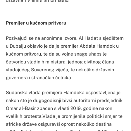
državna TV emitira normalno.
Premijer u kućnom pritvoru
Pozivajući se na anonimne izvore, Al Hadat s sjedištem
u Dubaiju objavio je da je premijer Abdala Hamdok u
kućnom pritvoru, te da su vojne snage uhapsile
četvoricu vladinih ministara, jednog civilnog člana
vladajućeg Suverenog vijeća, te nekoliko državnih
guvernera i stranačkih čelnika.
Sudanska vlada premijera Hamdoka uspostavljena je
nakon što je dugogodišnji bivši autoritarni predsjednik
Omar al-Bašir zbačen s vlasti 2019. godine nakon
vvelikih protesta.Vlada je promijenila politički smjer te
afričke države osiguravši oprost nekoliko destina