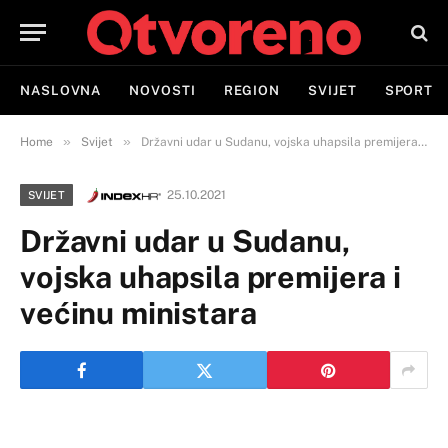
NASLOVNA
NOVOSTI
REGION
SVIJET
SPORT
»
»
Home
Svijet
Državni udar u Sudanu, vojska uhapsila premijera i većinu ministara
25.10.2021
SVIJET
Državni udar u Sudanu,
vojska uhapsila premijera i
većinu ministara