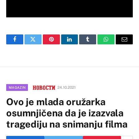
Facebook
Twitter
Pinterest
LinkedIn
Tumblr
WhatsApp
Email
24.10.2021
MAGAZIN
Ovo je mlada oružarka
osumnjičena da je izazvala
tragediju na snimanju filma