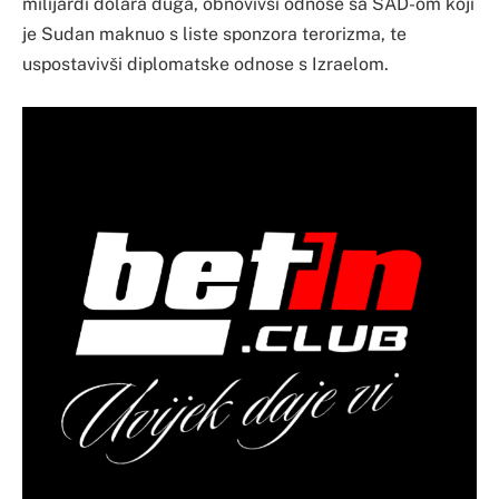
milijardi dolara duga, obnovivši odnose sa SAD-om koji
je Sudan maknuo s liste sponzora terorizma, te
uspostavivši diplomatske odnose s Izraelom.