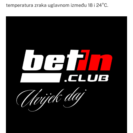
temperatura zraka uglavnom između 18 i 24°C.