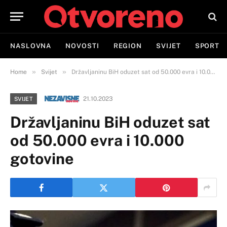
NASLOVNA
NOVOSTI
REGION
SVIJET
SPORT
»
»
Home
Svijet
Državljaninu BiH oduzet sat od 50.000 evra i 10.000 gotovine
21.10.2023
SVIJET
Državljaninu BiH oduzet sat
od 50.000 evra i 10.000
gotovine