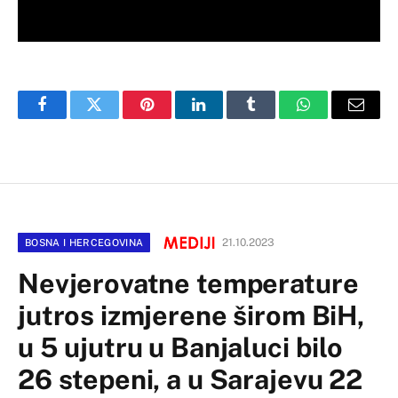
Facebook
Twitter
Pinterest
LinkedIn
Tumblr
WhatsApp
Email
21.10.2023
BOSNA I HERCEGOVINA
Nevjerovatne temperature
jutros izmjerene širom BiH,
u 5 ujutru u Banjaluci bilo
26 stepeni, a u Sarajevu 22