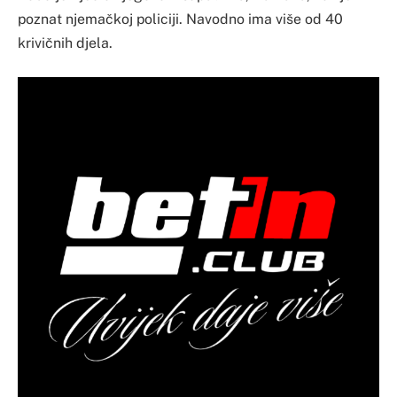
poznat njemačkoj policiji. Navodno ima više od 40
krivičnih djela.