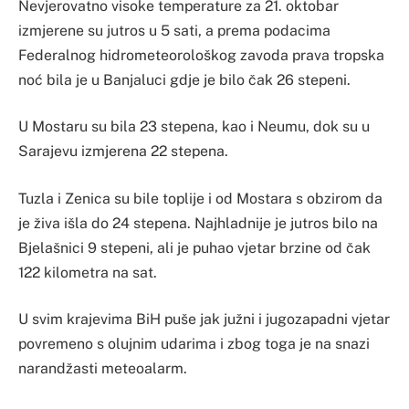
Nevjerovatno visoke temperature za 21. oktobar
izmjerene su jutros u 5 sati, a prema podacima
Federalnog hidrometeorološkog zavoda prava tropska
noć bila je u Banjaluci gdje je bilo čak 26 stepeni.
U Mostaru su bila 23 stepena, kao i Neumu, dok su u
Sarajevu izmjerena 22 stepena.
Tuzla i Zenica su bile toplije i od Mostara s obzirom da
je živa išla do 24 stepena. Najhladnije je jutros bilo na
Bjelašnici 9 stepeni, ali je puhao vjetar brzine od čak
122 kilometra na sat.
U svim krajevima BiH puše jak južni i jugozapadni vjetar
povremeno s olujnim udarima i zbog toga je na snazi
narandžasti meteoalarm.