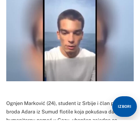
Ognjen Marković (24), student iz Srbije i član posade
IZBORI
broda Adara iz Sumud flotile koja pokušava da odnese
humanitarnu pomoć u Gazu, uhapšen zajedno sa
ostatkom posade od strane Izraela, objavljeno je na
društvenim mrežama u Srbiji.