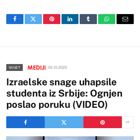
Facebook
Twitter
Pinterest
LinkedIn
Tumblr
WhatsApp
Email
02.10.2025
SVIJET
Izraelske snage uhapsile
studenta iz Srbije: Ognjen
poslao poruku (VIDEO)