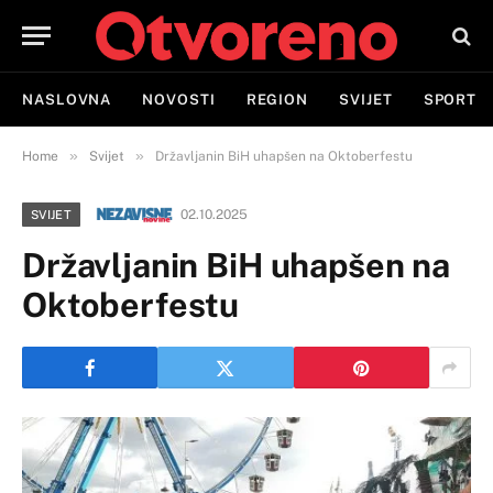
NASLOVNA
NOVOSTI
REGION
SVIJET
SPORT
»
»
Home
Svijet
Državljanin BiH uhapšen na Oktoberfestu
02.10.2025
SVIJET
Državljanin BiH uhapšen na
Oktoberfestu