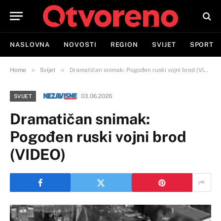
NASLOVNA
NOVOSTI
REGION
SVIJET
SPORT
»
»
Home
Svijet
Dramatičan snimak: Pogođen ruski vojni brod (VIDEO)
03.06.2026
SVIJET
Dramatičan snimak:
Pogođen ruski vojni brod
(VIDEO)