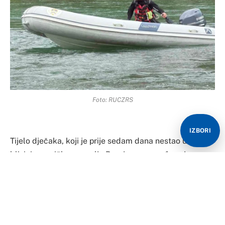
Foto: RUCZRS
IZBORI
Tijelo dječaka, koji je prije sedam dana nestao u Drini u
blizini zvorničkog naselja Branjevo, pronađeno je
danas, 2. juna, u poslijepodnevnim satima, objavili su
mediji.
Prema nezvaničnim informacijama
ATV-a
, tijelo je
pronađeno u Drini u blizini Pavlovića mosta.