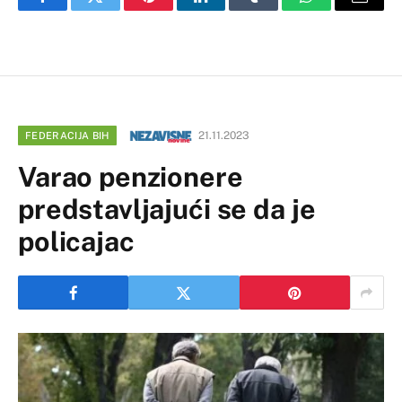
Facebook
Twitter
Pinterest
LinkedIn
Tumblr
WhatsApp
Email
21.11.2023
FEDERACIJA BIH
Varao penzionere
predstavljajući se da je
policajac