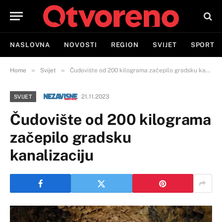
NASLOVNA
NOVOSTI
REGION
SVIJET
SPORT
»
»
Home
Svijet
Čudovište od 200 kilograma začepilo gradsku kanalizaciju
21.11.2023
SVIJET
Čudovište od 200 kilograma
začepilo gradsku
kanalizaciju