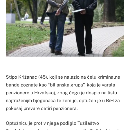
Stipo Križanac (45), koji se nalazio na čelu kriminalne
bande poznate kao “biljanska grupa”, koja je varala
penzionere u Hrvatskoj, zbog čega je dospio na listu
najtraženijih bjegunaca te zemlje, optužen je u BiH za
pokušaj prevare četiri penzionera.
Optužnicu je protiv njega podiglo Tužilaštvo