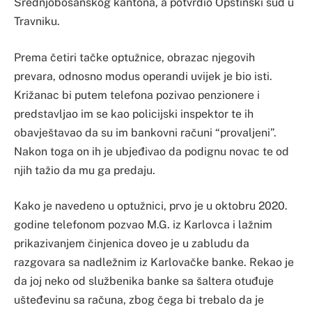
Srednjobosanskog kantona, a potvrdio Opštinski sud u
Travniku.
Prema četiri tačke optužnice, obrazac njegovih
prevara, odnosno modus operandi uvijek je bio isti.
Križanac bi putem telefona pozivao penzionere i
predstavljao im se kao policijski inspektor te ih
obavještavao da su im bankovni računi “provaljeni”.
Nakon toga on ih je ubjeđivao da podignu novac te od
njih tažio da mu ga predaju.
Kako je navedeno u optužnici, prvo je u oktobru 2020.
godine telefonom pozvao M.G. iz Karlovca i lažnim
prikazivanjem činjenica doveo je u zabludu da
razgovara sa nadležnim iz Karlovačke banke. Rekao je
da joj neko od službenika banke sa šaltera otuđuje
ušteđevinu sa računa, zbog čega bi trebalo da je