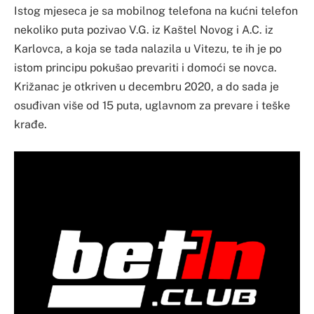
Istog mjeseca je sa mobilnog telefona na kućni telefon
nekoliko puta pozivao V.G. iz Kaštel Novog i A.C. iz
Karlovca, a koja se tada nalazila u Vitezu, te ih je po
istom principu pokušao prevariti i domoći se novca.
Križanac je otkriven u decembru 2020, a do sada je
osuđivan više od 15 puta, uglavnom za prevare i teške
krađe.