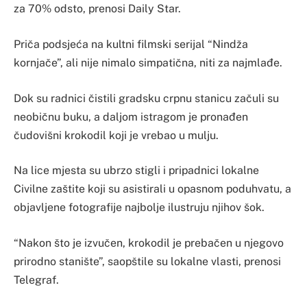
za 70% odsto, prenosi Daily Star.
Priča podsjeća na kultni filmski serijal “Nindža
kornjače”, ali nije nimalo simpatična, niti za najmlađe.
Dok su radnici čistili gradsku crpnu stanicu začuli su
neobičnu buku, a daljom istragom je pronađen
čudovišni krokodil koji je vrebao u mulju.
Na lice mjesta su ubrzo stigli i pripadnici lokalne
Civilne zaštite koji su asistirali u opasnom poduhvatu, a
objavljene fotografije najbolje ilustruju njihov šok.
“Nakon što je izvučen, krokodil je prebačen u njegovo
prirodno stanište”, saopštile su lokalne vlasti, prenosi
Telegraf.