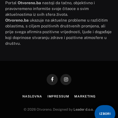
Portal
Otvoreno.ba
nastoji da tačno, objektivno i
pravovremeno informiše svoje čitaoce o svim
aktuelnostima iz svih sfera života.
Otvoreno.ba
ukazuje na aktuelne probleme u različitim
oblastima, s ciljem pozitivnih društvenih promjena, ali
prije svega afirmira pozitivne vrijednosti, ljude i događaje
koji doprinose stvaranju zdrave i pozitivne atmosfere u
društvu.
Facebook
Instagram
NASLOVNA
IMPRESSUM
MARKETING
© 2026 Otvoreno. Designed by
Leader d.o.o.
.
IZBORI