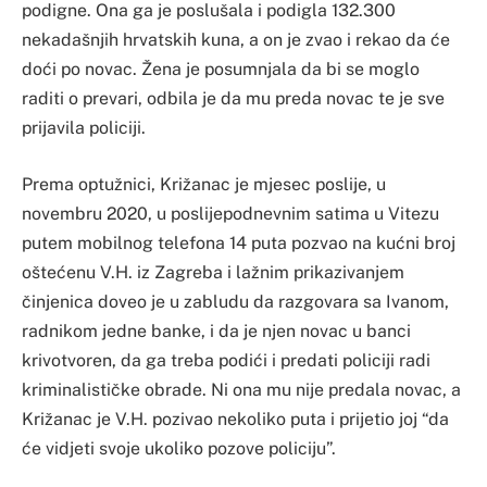
podigne. Ona ga je poslušala i podigla 132.300
nekadašnjih hrvatskih kuna, a on je zvao i rekao da će
doći po novac. Žena je posumnjala da bi se moglo
raditi o prevari, odbila je da mu preda novac te je sve
prijavila policiji.
Prema optužnici, Križanac je mjesec poslije, u
novembru 2020, u poslijepodnevnim satima u Vitezu
putem mobilnog telefona 14 puta pozvao na kućni broj
oštećenu V.H. iz Zagreba i lažnim prikazivanjem
činjenica doveo je u zabludu da razgovara sa Ivanom,
radnikom jedne banke, i da je njen novac u banci
krivotvoren, da ga treba podići i predati policiji radi
kriminalističke obrade. Ni ona mu nije predala novac, a
Križanac je V.H. pozivao nekoliko puta i prijetio joj “da
će vidjeti svoje ukoliko pozove policiju”.