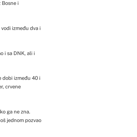
z Bosne i
u vodi između dva i
 i sa DNK, ali i
e dobi između 40 i
er, crvene
iko ga ne zna.
e još jednom pozvao