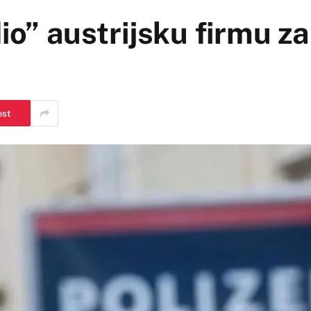
dio” austrijsku firmu 
est