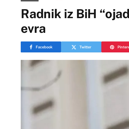
Radnik iz BiH “oja
evra
Facebook
Twitter
Pinter