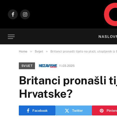
Facebook
Instagram
NASLOV
»
»
Home
Svijet
Britanci pronašli tijelo na plaži, utopljenik iz
SVIJET
11.03.2025
Britanci pronašli ti
Hrvatske?
Facebook
Twitter
Pinter