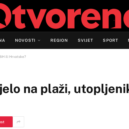
NA
NOVOSTI
REGION
SVIJET
SPORT
 BiH ili Hrvatske?
jelo na plaži, utopljenik
est