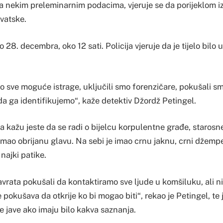
ma nekim preleminarnim podacima, vjeruje se da porijeklom i
rvatske.
 28. decembra, oko 12 sati. Policija vjeruje da je tijelo bilo 
 sve moguće istrage, uključili smo forenzičare, pokušali smo
a ga identifikujemo“, kaže detektiv Džordž Petingel.
 kažu jeste da se radi o bijelcu korpulentne građe, starosn
 imao obrijanu glavu. Na sebi je imao crnu jaknu, crni džemp
najki patike.
vrata pokušali da kontaktiramo sve ljude u komšiluku, ali n
e pokušava da otkrije ko bi mogao biti“, rekao je Petingel, t
se jave ako imaju bilo kakva saznanja.