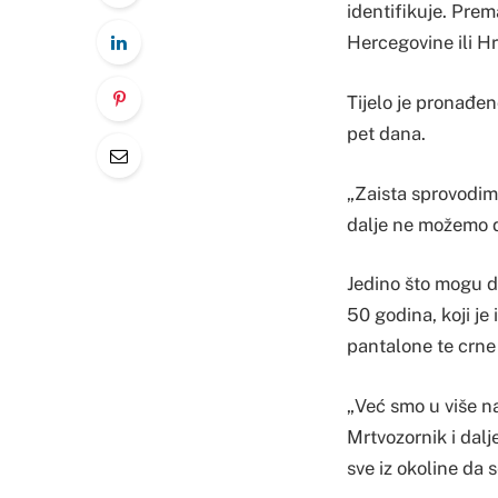
identifikuje. Pre
Hercegovine ili H
Tijelo je pronađeno
pet dana.
„Zaista sprovodimo
dalje ne možemo d
Jedino što mogu da
50 godina, koji je
pantalone te crne 
„Već smo u više na
Mrtvozornik i dalj
sve iz okoline da 