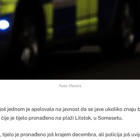
Foto: Pexels
 još jednom je apelovala na javnost da se jave ukoliko znaju b
 čije je tijelo pronađeno na plaži Lilstok, u Somesetu.
tijelo je pronađeno još krajem decembra, ali policija još uv