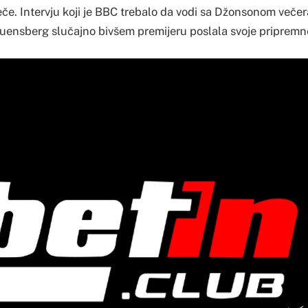
če. Intervju koji je BBC trebalo da vodi sa Džonsonom večera
Kuensberg slučajno bivšem premijeru poslala svoje pripremn