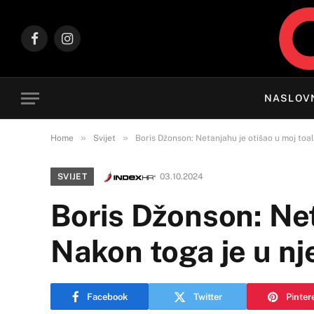
Facebook
Instagram
NASLOV
»
»
Home
Svijet
Boris Džonson: Netanjahu je otišao u moj toa
SVIJET
03.10.2024
Boris Džonson: Net
Nakon toga je u n
Facebook
Twitter
Pinter