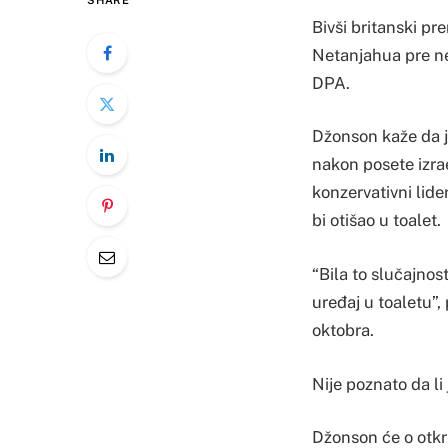
SHARE
Bivši britanski pr
Netanjahua pre ne
DPA.
Džonson kaže da j
nakon posete izrae
konzervativni lid
bi otišao u toalet.
“Bila to slučajnost
uređaj u toaletu”,
oktobra.
Nije poznato da li 
Džonson će o otkri