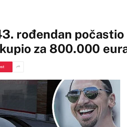
43. rođendan počastio 
r kupio za 800.000 eur
est