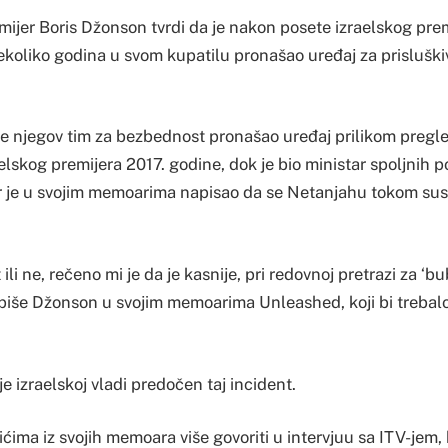
emijer Boris Džonson tvrdi da je nakon posete izraelskog pr
koliko godina u svom kupatilu pronašao uređaj za prisluški
e njegov tim za bezbednost pronašao uređaj prilikom pregle
lskog premijera 2017. godine, dok je bio ministar spoljnih po
er je u svojim memoarima napisao da se Netanjahu tokom susr
 ili ne, rečeno mi je da je kasnije, pri redovnoj pretrazi za ‘b
 piše Džonson u svojim memoarima Unleashed, koji bi trebalo
je izraelskoj vladi predočen taj incident.
ćima iz svojih memoara više govoriti u intervjuu sa ITV-jem, k