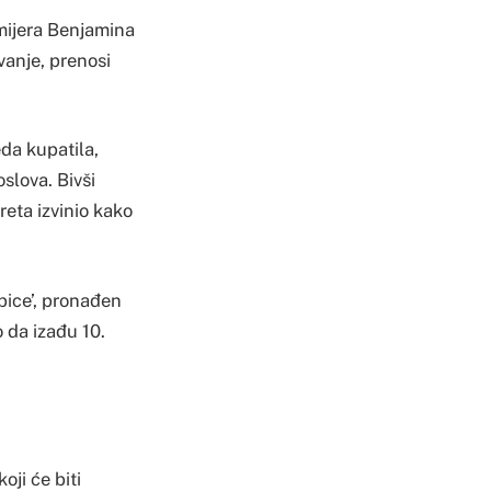
emijera Benjamina
vanje, prenosi
da kupatila,
slova. Bivši
eta izvinio kako
ubice’, pronađen
 da izađu 10.
oji će biti