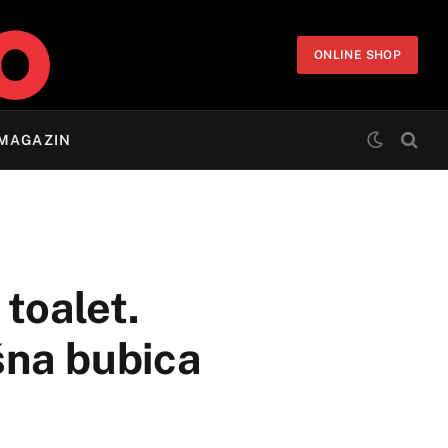
ONLINE SHOP
MAGAZIN
toalet.
šna bubica