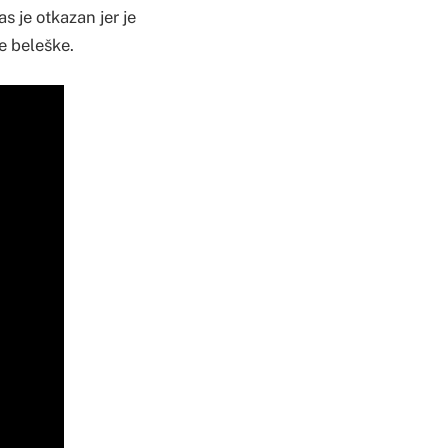
s je otkazan jer je
e beleške.