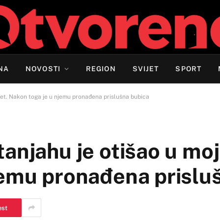
NA
NOVOSTI
REGION
SVIJET
SPORT
let. Nakon toga je u njemu pronađena prislušna bubica
anjahu je otišao u moj 
jemu pronađena prislu
est