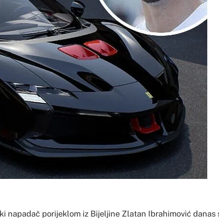
ki napadač porijeklom iz Bijeljine Zlatan Ibrahimović danas s