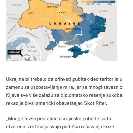
Ukrajina bi trebalo da prihvati gubitak deo teritorije u
zamenu za uspostavljanje mira, jer se mnogi saveznici
Kijeva sve više zalažu za diplomatsko rešenje sukoba,
rekao je bivši američki obaveštajac Skot Riter.
„Mnoge bivše pristalice ukrajinske pobede sada
otvoreno izražavaju svoju podršku rešavanju krize