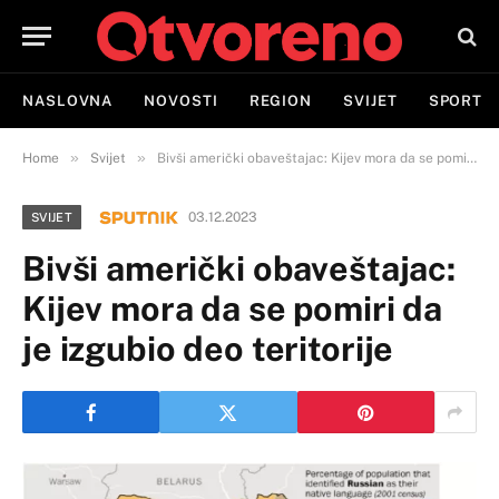
NASLOVNA
NOVOSTI
REGION
SVIJET
SPORT
»
»
Home
Svijet
Bivši američki obaveštajac: Kijev mora da se pomiri da je izgubio deo teritorije
03.12.2023
SVIJET
Bivši američki obaveštajac:
Kijev mora da se pomiri da
je izgubio deo teritorije