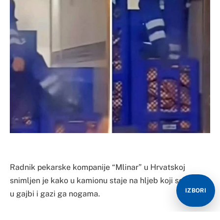
Radnik pekarske kompanije “Mlinar” u Hrvatskoj
snimljen je kako u kamionu staje na hljeb koji se nalazi
IZBORI
u gajbi i gazi ga nogama.
Radnik je, čini se, nogama pritiskao hljeb kako bi na