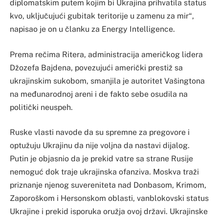
diplomatskim putem kojim bi Ukrajina prihvatila status
kvo, uključujući gubitak teritorije u zamenu za mir“,
napisao je on u članku za Energy Intelligence.
Prema rečima Ritera, administracija američkog lidera
Džozefa Bajdena, povezujući američki prestiž sa
ukrajinskim sukobom, smanjila je autoritet Vašingtona
na međunarodnoj areni i de fakto sebe osudila na
politički neuspeh.
Ruske vlasti navode da su spremne za pregovore i
optužuju Ukrajinu da nije voljna da nastavi dijalog.
Putin je objasnio da je prekid vatre sa strane Rusije
nemoguć dok traje ukrajinska ofanziva. Moskva traži
priznanje njenog suvereniteta nad Donbasom, Krimom,
Zaporoškom i Hersonskom oblasti, vanblokovski status
Ukrajine i prekid isporuka oružja ovoj državi. Ukrajinske