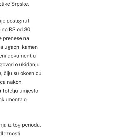
blike Srpske.
ije postignut
tine RS od 30.
e prenese na
lja ugaoni kamen
jeni dokument u
govori o ukidanju
, čiju su okosnicu
eca nakon
u fotelju umjesto
dokumenta o
ja iz tog perioda,
dležnosti