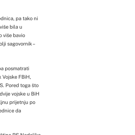
jednica, pa tako ni
više bila u
 više bavio
lji sagovornik –
eba posmatrati
k Vojske FBiH,
RS. Pored toga što
dvije vojske u BiH
jnu prijetnju po
jednice da