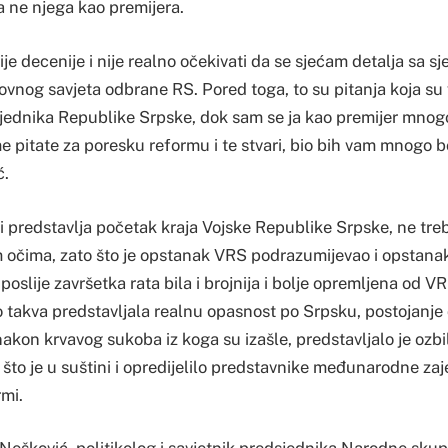
a ne njega kao premijera.
dvije decenije i nije realno očekivati da se sjećam detalja sa s
ovnog savjeta odbrane RS. Pored toga, to su pitanja koja su 
jednika Republike Srpske, dok sam se ja kao premijer mnogo
pitate za poresku reformu i te stvari, bio bih vam mnogo bo
ć.
oji predstavlja početak kraja Vojske Republike Srpske, ne tr
im očima, zato što je opstanak VRS podrazumijevao i opstana
 poslije završetka rata bila i brojnija i bolje opremljena od V
 takva predstavljala realnu opasnost po Srpsku, postojanje 
kon krvavog sukoba iz koga su izašle, predstavljalo je ozbil
r, što je u suštini i opredijelilo predstavnike međunarodne za
rmi.