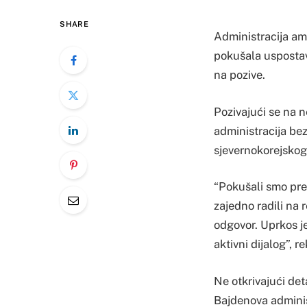
SHARE
Administracija am
pokušala uspostavi
na pozive.
Pozivajući se na 
administracija be
sjevernokorejskog
“Pokušali smo pre
zajedno radili na 
odgovor. Uprkos j
aktivni dijalog”, r
Ne otkrivajući de
Bajdenova administ