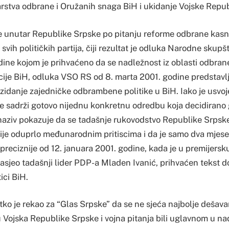
arstva odbrane i Oružanih snaga BiH i ukidanje Vojske Repu
e unutar Republike Srpske po pitanju reforme odbrane kasn
vih političkih partija, čiji rezultat je odluka Narodne skupš
ine kojom je prihvaćeno da se nadležnost iz oblasti odbran
ucije BiH, odluka VSO RS od 8. marta 2001. godine predstav
 zidanje zajedničke odbrambene politike u BiH. Iako je usvo
ne sadrži gotovo nijednu konkretnu odredbu koja decidirano 
aziv pokazuje da se tadašnje rukovodstvo Republike Srpske
 nije oduprlo međunarodnim pritiscima i da je samo dva mjes
i preciznije od 12. januara 2001. godine, kada je u premijersk
asjeo tadašnji lider PDP-a Mladen Ivanić, prihvaćen tekst 
ici BiH.
ko je rekao za “Glas Srpske” da se ne sjeća najbolje dešavan
su Vojska Republike Srpske i vojna pitanja bili uglavnom u na