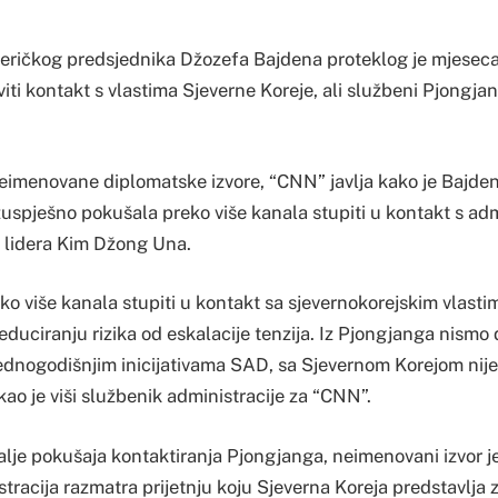
eričkog predsjednika Džozefa Bajdena proteklog je mjeseca
ti kontakt s vlastima Sjeverne Koreje, ali službeni Pjongja
neimenovane diplomatske izvore, “CNN” javlja kako je Bajde
zuspješno pokušala preko više kanala stupiti u kontakt s ad
 lidera Kim Džong Una.
ko više kanala stupiti u kontakt sa sjevernokorejskim vlast
reduciranju rizika od eskalacije tenzija. Iz Pjongjanga nismo 
ednogodišnjim inicijativama SAD, sa Sjevernom Korejom nije
ekao je viši službenik administracije za “CNN”.
talje pokušaja kontaktiranja Pjongjanga, neimenovani izvor j
racija razmatra prijetnju koju Sjeverna Koreja predstavlja z