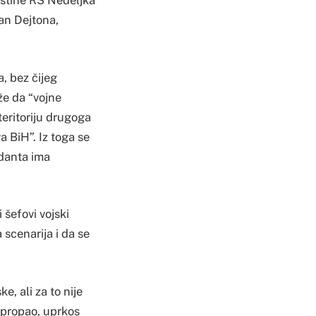
pštine RS Nedeljka
an Dejtona,
, bez čijeg
že da “vojne
teritoriju drugoga
a BiH”. Iz toga se
ndanta ima
 šefovi vojski
 scenarija i da se
e, ali za to nije
o propao, uprkos