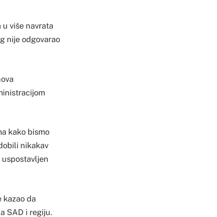
 u više navrata
ng nije odgovarao
nova
ministracijom
ima kako bismo
dobili nikakav
 uspostavljen
e kazao da
a SAD i regiju.