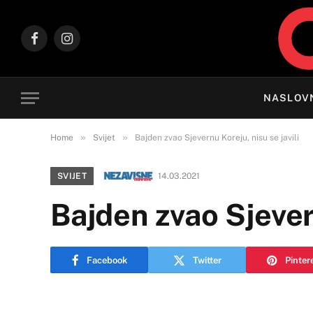
Facebook
Instagram
NASLOV
»
»
Home
Svijet
Bajden zvao Sjevernu Koreju, nisu se javili
SVIJET
14.03.2021
Bajden zvao Sjevern
Facebook
Twitter
Pinter