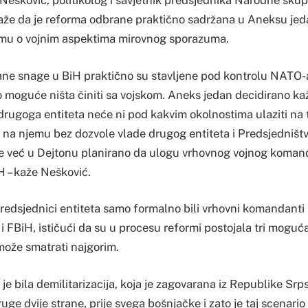
r Nešković, politikolog i savjetnik predsjednika Narodne sku
 kaže da je reforma odbrane praktično sadržana u Aneksu jed
u o vojnim aspektima mirovnog sporazuma.
ne snage u BiH praktično su stavljene pod kontrolu NATO-a
o moguće ništa činiti sa vojskom. Aneks jedan decidirano ka
drugoga entiteta neće ni pod kakvim okolnostima ulaziti na 
iti na njemu bez dozvole vlade drugog entiteta i Predsjedništv
 je već u Dejtonu planirano da ulogu vrhovnog vojnog koma
H – kaže Nešković.
edsjednici entiteta samo formalno bili vrhovni komandanti i
 FBiH, ističući da su u procesu reformi postojala tri moguća
ože smatrati najgorim.
 je bila demilitarizacija, koja je zagovarana iz Republike Srpsk
ruge dvije strane, prije svega bošnjačke i zato je taj scenari