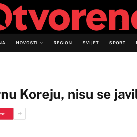
NA
NOVOSTI
REGION
SVIJET
SPORT
u Koreju, nisu se javil
est