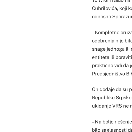
To tvrdi i Radomi
Čubrilovića, koji
odnosno Sporazum
– Kompletne oruža
odobrenja nije bil
snage jednoga ili 
entiteta ili borav
praktično vidi da
Predsjedništvo Bi
On dodaje da su pr
Republike Srpske i
ukidanje VRS ne m
– Najbolje rješenje
bilo saglasnosti d