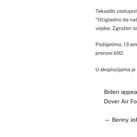
Teksaški zastupni
“Očigledno da naš
vojske. Zgrožen sa
Podsjetimo, 13 ame
prenosi b92.
U eksplozijama je
Biden appear
Dover Air F
— Benny Jo