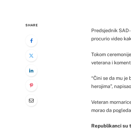
SHARE
Predsjednik SAD-a
procurio video ka
Tokom ceremonije B
veterana i komen
“Čini se da mu je
herojima”, napisao
Veteran mornarice 
morao da pogleda 
Republikanci su 