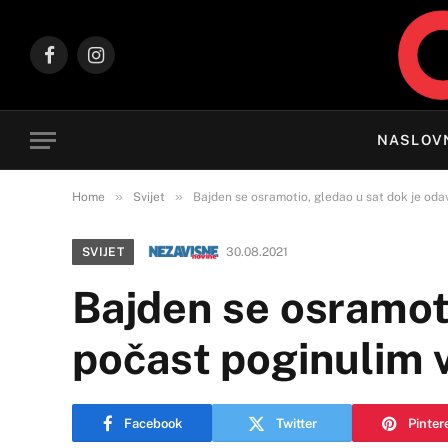
Facebook
Instagram
NASLOV
»
»
Home
Svijet
Bajden se osramotio, gledao u sat dok je oda
SVIJET
30.08.2021
Bajden se osramoti
počast poginulim 
Facebook
Twitter
Pinter