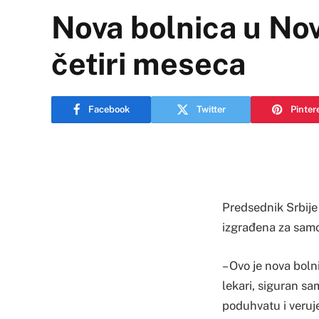
Nova bolnica u No
četiri meseca
Facebook
Twitter
Pinter
Predsednik Srbije
izgrađena za samo
– Ovo je nova boln
lekari, siguran sa
poduhvatu i veru