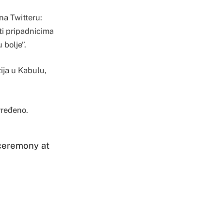
na Twitteru:
ti pripadnicima
 bolje”.
ija u Kabulu,
vređeno.
 ceremony at