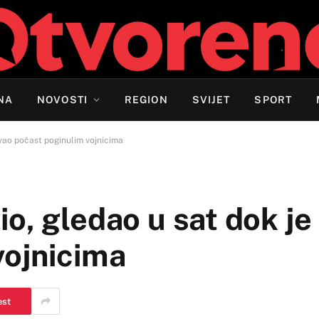
NA
NOVOSTI
REGION
SVIJET
SPORT
vao počast poginulim vojnicima
o, gledao u sat dok je
vojnicima
est