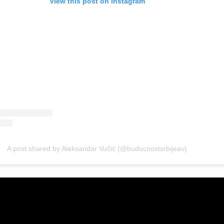
View this post on Instagram
A post shared by Aleksandar Vučić (@buducnostsrbijeav)