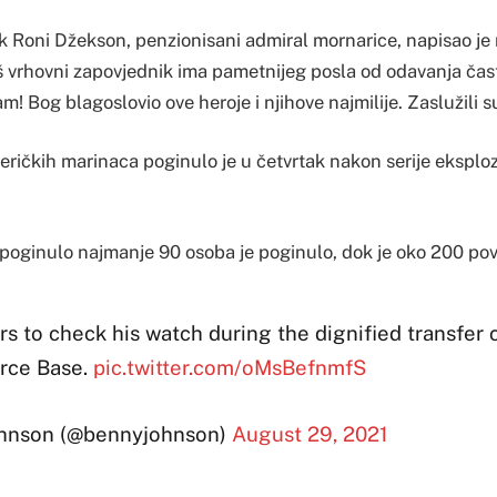
k Roni Džekson, penzionisani admiral mornarice, napisao je 
 vrhovni zapovjednik ima pametnijeg posla od odavanja čas
m! Bog blagoslovio ove heroje i njihove najmilije. Zaslužili su
ričkih marinaca poginulo je u četvrtak nakon serije eksploz
 poginulo najmanje 90 osoba je poginulo, dok je oko 200 po
s to check his watch during the dignified transfer
orce Base.
pic.twitter.com/oMsBefnmfS
hnson (@bennyjohnson)
August 29, 2021