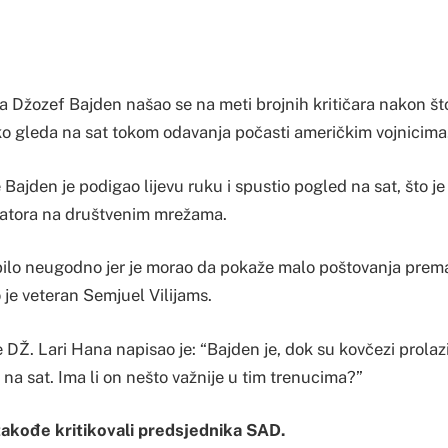
 Džozef Bajden našao se na meti brojnih kritičara nakon što
ko gleda na sat tokom odavanja počasti američkim vojnicima
ajden je podigao lijevu ruku i spustio pogled na sat, što je 
tatora na društvenim mrežama.
 bilo neugodno jer je morao da pokaže malo poštovanja pre
 je veteran Semjuel Vilijams.
DŽ. Lari Hana napisao je: “Bajden je, dok su kovčezi prolazi
na sat. Ima li on nešto važnije u tim trenucima?”
takođe kritikovali predsjednika SAD.