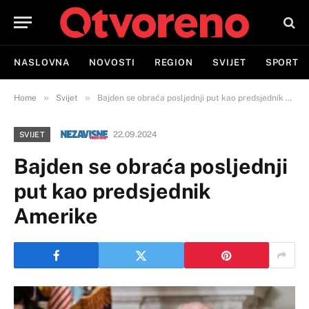
NASLOVNA
NOVOSTI
REGION
SVIJET
SPORT
»
»
Home
Svijet
Bajden se obraća posljednji put kao predsjednik Amerike
22.09.2024
SVIJET
Bajden se obraća posljednji
put kao predsjednik
Amerike