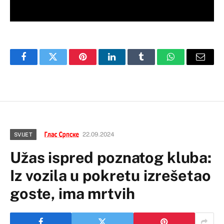
Facebook
Twitter
Pinterest
LinkedIn
Tumblr
WhatsApp
Email
22.09.2024
SVIJET
Užas ispred poznatog kluba:
Iz vozila u pokretu izrešetao
goste, ima mrtvih