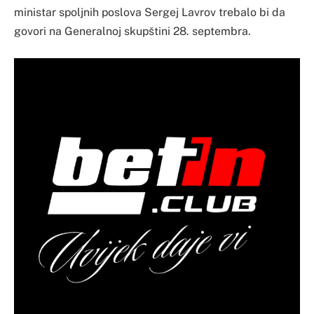
ministar spoljnih poslova Sergej Lavrov trebalo bi da
govori na Generalnoj skupštini 28. septembra.