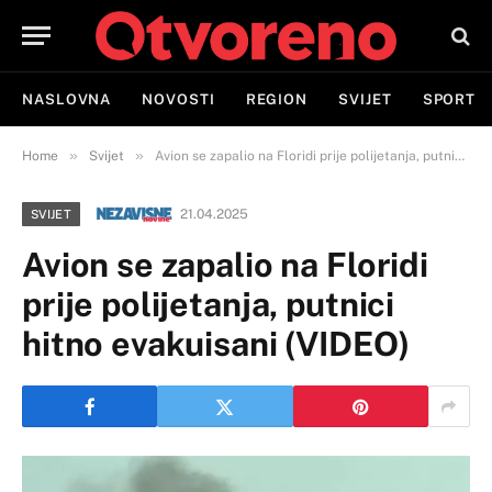
NASLOVNA
NOVOSTI
REGION
SVIJET
SPORT
»
»
Home
Svijet
Avion se zapalio na Floridi prije polijetanja, putnici hitno evakuisani (VIDEO)
21.04.2025
SVIJET
Avion se zapalio na Floridi
prije polijetanja, putnici
hitno evakuisani (VIDEO)