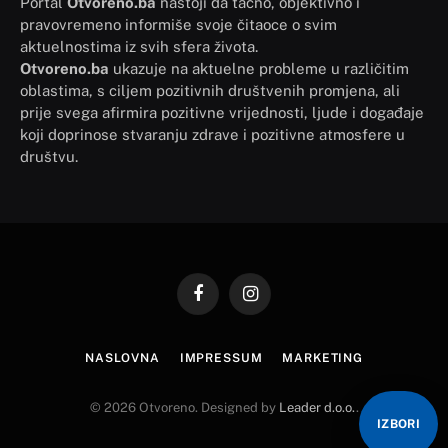
Portal
Otvoreno.ba
nastoji da tačno, objektivno i
pravovremeno informiše svoje čitaoce o svim
aktuelnostima iz svih sfera života.
Otvoreno.ba
ukazuje na aktuelne probleme u različitim
oblastima, s ciljem pozitivnih društvenih promjena, ali
prije svega afirmira pozitivne vrijednosti, ljude i događaje
koji doprinose stvaranju zdrave i pozitivne atmosfere u
društvu.
Facebook
Instagram
NASLOVNA
IMPRESSUM
MARKETING
© 2026 Otvoreno. Designed by
Leader d.o.o.
.
IZBORI