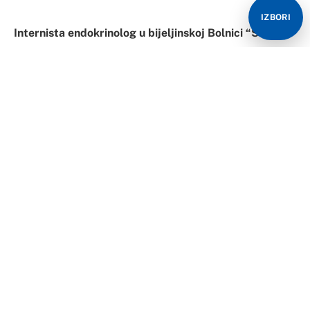
IZBORI
Internista endokrinolog u bijeljinskoj Bolnici “Sveti
vračevi” Mladen Blagojević rekao je da je 80
Bijeljinaca danas iskoristilo priliku da besplatno
izmjeri nivo šećera u krvi i posavjetuje se sa
endokrinologom.
“Na mjerenje nivoa šećera u krvi došli su i oni koji
nikada nisu imali tu bolest, ali i ljudi koji ga imaju, koji
su iskoristili priliku da to besplatno učine i posavjetuju
se sa endokrinologom”, rekao je Blagojević novinarima.
On je napomenuo da dijabetes predstavlja veliki javno-
zdravstveni problem, budući da je riječ o epidemijskom
oboljenju, ali koje, za razliku od kovida 19, nije zarazno.
“Menadžment Bolnice prepoznao je da je dijabetes