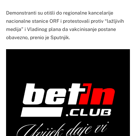
Demonstranti su otišli do regionalne kancelarije
nacionalne stanice ORF i protestovali protiv “lažljivih
medija” i Vladinog plana da vakcinisanje postane
obavezno, prenio je Sputnjik.