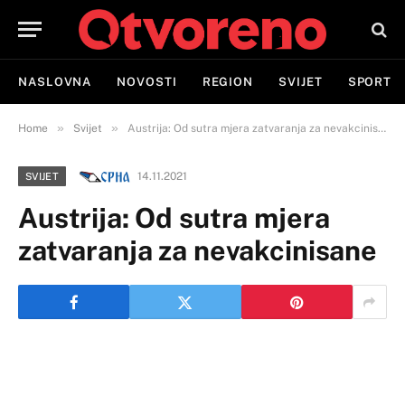
NASLOVNA
NOVOSTI
REGION
SVIJET
SPORT
»
»
Home
Svijet
Austrija: Od sutra mjera zatvaranja za nevakcinisane
14.11.2021
SVIJET
Austrija: Od sutra mjera
zatvaranja za nevakcinisane