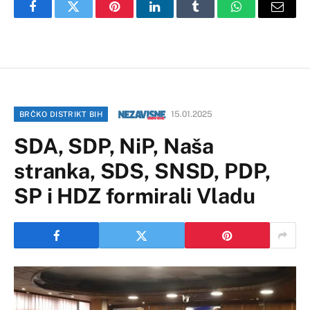
Facebook
Twitter
Pinterest
LinkedIn
Tumblr
WhatsApp
Email
15.01.2025
BRČKO DISTRIKT BIH
SDA, SDP, NiP, Naša
stranka, SDS, SNSD, PDP,
SP i HDZ formirali Vladu