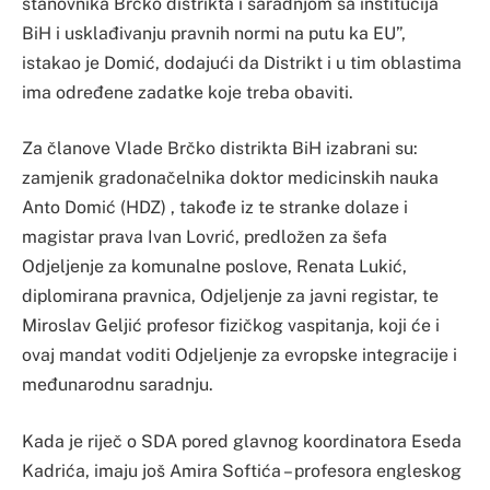
stanovnika Brčko distrikta i saradnjom sa institucija
BiH i usklađivanju pravnih normi na putu ka EU”,
istakao je Domić, dodajući da Distrikt i u tim oblastima
ima određene zadatke koje treba obaviti.
Za članove Vlade Brčko distrikta BiH izabrani su:
zamjenik gradonačelnika doktor medicinskih nauka
Anto Domić (HDZ) , takođe iz te stranke dolaze i
magistar prava Ivan Lovrić, predložen za šefa
Odjeljenje za komunalne poslove, Renata Lukić,
diplomirana pravnica, Odjeljenje za javni registar, te
Miroslav Geljić profesor fizičkog vaspitanja, koji će i
ovaj mandat voditi Odjeljenje za evropske integracije i
međunarodnu saradnju.
Kada je riječ o SDA pored glavnog koordinatora Eseda
Kadrića, imaju još Amira Softića – profesora engleskog