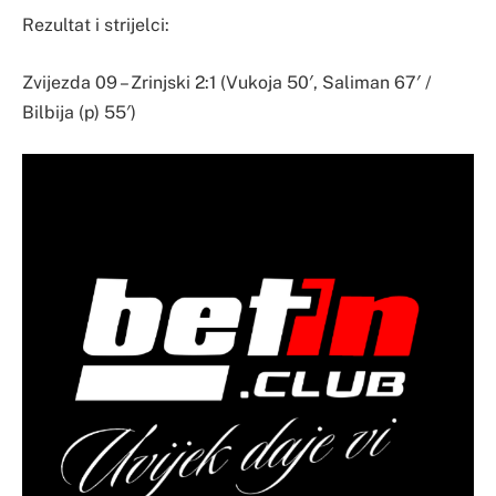
Rezultat i strijelci:
Zvijezda 09 – Zrinjski 2:1 (Vukoja 50′, Saliman 67′ /
Bilbija (p) 55′)