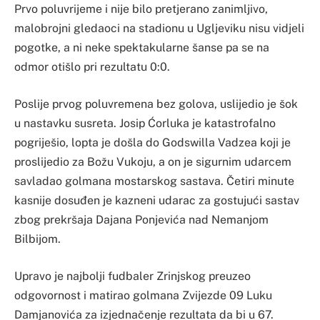
Prvo poluvrijeme i nije bilo pretjerano zanimljivo,
malobrojni gledaoci na stadionu u Ugljeviku nisu vidjeli
pogotke, a ni neke spektakularne šanse pa se na
odmor otišlo pri rezultatu 0:0.
Poslije prvog poluvremena bez golova, uslijedio je šok
u nastavku susreta. Josip Ćorluka je katastrofalno
pogriješio, lopta je došla do Godswilla Vadzea koji je
proslijedio za Božu Vukoju, a on je sigurnim udarcem
savladao golmana mostarskog sastava. Četiri minute
kasnije dosuđen je kazneni udarac za gostujući sastav
zbog prekršaja Dajana Ponjevića nad Nemanjom
Bilbijom.
Upravo je najbolji fudbaler Zrinjskog preuzeo
odgovornost i matirao golmana Zvijezde 09 Luku
Damjanovića za izjednačenje rezultata da bi u 67.