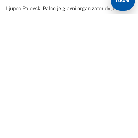
IZBORI
Ljupčo Palevski Palčo je glavni organizator dvije
otmice i ubistva u Sjevernoj Makedoniji, a prema prvim
informacijama MUP-a, on je i ubica Vanje G.
Ovo je istakao ministar unutrašnjih poslova Oliver
Spasovski, koji je bjegunca okvalifikovao kao
monstruma.
„Glavni organizator i izvršilac koji je, prema do sada
utvrđenim dokazima, 27.11., negdje oko 10 časova, ubio
maloljetnicu iz pištolja, uplašen dokaza do kojih
policija može da dođe, napustio je zemlju i tragamo za
njim“, rekao je Spasovski.
Oliver Spasovski izjavio je danas da je
glavnoosumnjičeni za ubistvo 14-godišnje V.G.