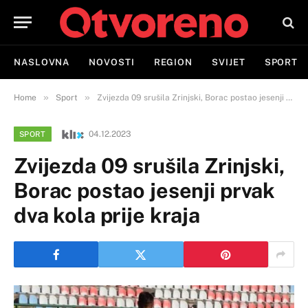
NASLOVNA
NOVOSTI
REGION
SVIJET
SPORT
»
»
Home
Sport
Zvijezda 09 srušila Zrinjski, Borac postao jesenji prvak dva kola prije kraja
04.12.2023
SPORT
Zvijezda 09 srušila Zrinjski,
Borac postao jesenji prvak
dva kola prije kraja