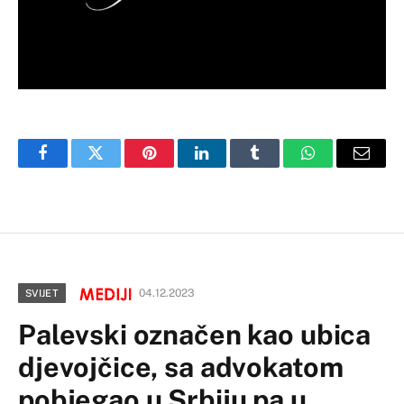
Facebook
Twitter
Pinterest
LinkedIn
Tumblr
WhatsApp
Email
04.12.2023
SVIJET
Palevski označen kao ubica
djevojčice, sa advokatom
pobjegao u Srbiju pa u