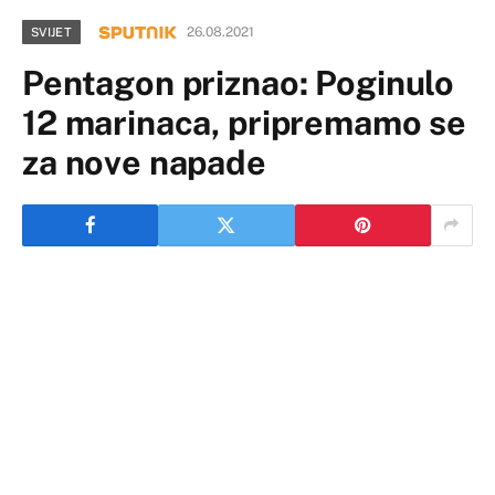
26.08.2021
SVIJET
Pentagon priznao: Poginulo
12 marinaca, pripremamo se
za nove napade
U terorističkom napadu u blizini aerodroma u Kabulu
poginulo je 12 američkih vojnika, dok je 15 povređeno,
saopštio je šef Centralne komande Oružanih snaga
SAD, general Kenet Makenzi u čiju zonu odgovornosti
ulazi pre svega Bliski istok.