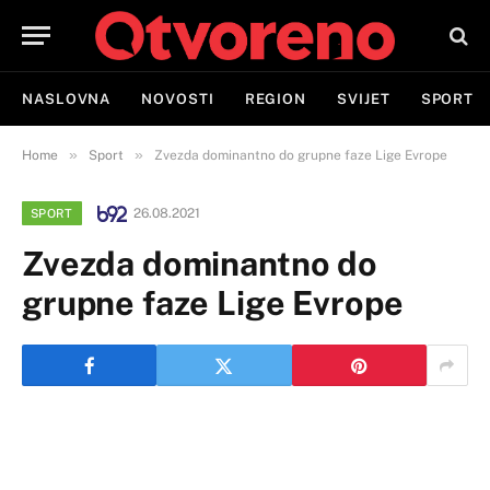
NASLOVNA
NOVOSTI
REGION
SVIJET
SPORT
»
»
Home
Sport
Zvezda dominantno do grupne faze Lige Evrope
26.08.2021
SPORT
Zvezda dominantno do
grupne faze Lige Evrope