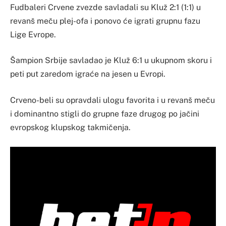
Fudbaleri Crvene zvezde savladali su Kluž 2:1 (1:1) u
revanš meču plej-ofa i ponovo će igrati grupnu fazu
Lige Evrope.
Šampion Srbije savladao je Kluž 6:1 u ukupnom skoru i
peti put zaredom igraće na jesen u Evropi.
Crveno-beli su opravdali ulogu favorita i u revanš meču
i dominantno stigli do grupne faze drugog po jačini
evropskog klupskog takmičenja.