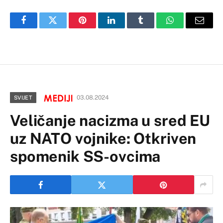
Facebook
Twitter
Pinterest
LinkedIn
Tumblr
WhatsApp
Email
03.08.2024
SVIJET
Veličanje nacizma u sred EU
uz NATO vojnike: Otkriven
spomenik SS-ovcima