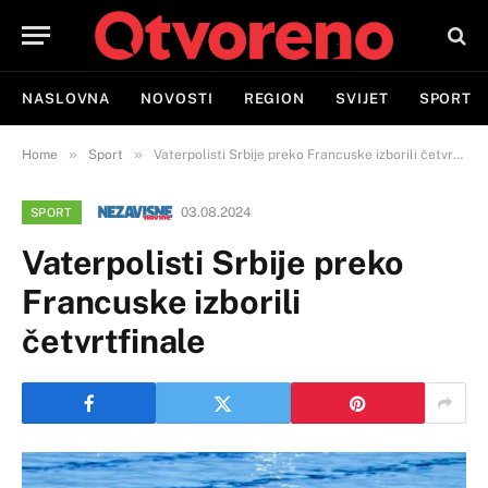
NASLOVNA
NOVOSTI
REGION
SVIJET
SPORT
»
»
Home
Sport
Vaterpolisti Srbije preko Francuske izborili četvrtfinale
03.08.2024
SPORT
Vaterpolisti Srbije preko
Francuske izborili
četvrtfinale