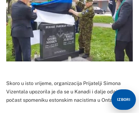
Skoro u isto vrijeme, organizacija Prijatelji Simona
Vizentala upozorila je da se u Kanadi i dalje odaje
počast spomeniku estonskim nacistima u Ontariju
IZBORI
U estonskom gradu Jihvi svečano je otkriven spomenik
dvojici estonsih SS oficira, majoru Georgu Sodenu i
poručniku Raulu Urijadu.