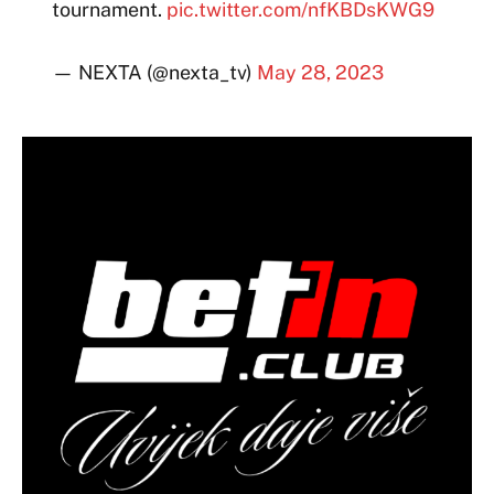
tournament.
pic.twitter.com/nfKBDsKWG9
— NEXTA (@nexta_tv)
May 28, 2023