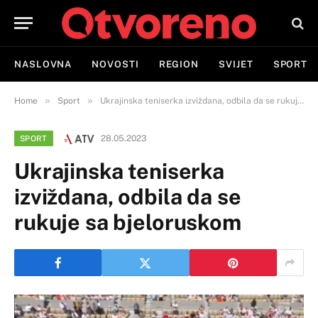
NASLOVNA
NOVOSTI
REGION
SVIJET
SPORT
»
»
Home
Sport
Ukrajinska teniserka izviždana, odbila da se rukuje sa bjeloruskom
28.05.2023
SPORT
Ukrajinska teniserka
izviždana, odbila da se
rukuje sa bjeloruskom