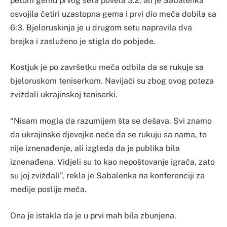
petom gemu prvog seta povela 3:2, ali je Sabalenka
osvojila četiri uzastopna gema i prvi dio meča dobila sa
6:3. Bjeloruskinja je u drugom setu napravila dva
brejka i zasluženo je stigla do pobjede.
Kostjuk je po završetku meča odbila da se rukuje sa
bjeloruskom teniserkom. Navijači su zbog ovog poteza
zviždali ukrajinskoj teniserki.
“Nisam mogla da razumijem šta se dešava. Svi znamo
da ukrajinske djevojke neće da se rukuju sa nama, to
nije iznenađenje, ali izgleda da je publika bila
iznenađena. Vidjeli su to kao nepoštovanje igrača, zato
su joj zviždali”, rekla je Sabalenka na konferenciji za
medije poslije meča.
Ona je istakla da je u prvi mah bila zbunjena.