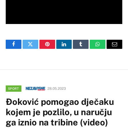
Facebook
Twitter
Pinterest
LinkedIn
Tumblr
WhatsApp
Email
28.05.2023
SPORT
Đoković pomogao dječaku
kojem je pozlilo, u naručju
ga iznio na tribine (video)