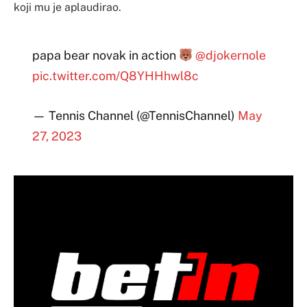
koji mu je aplaudirao.
papa bear novak in action
@djokernole
pic.twitter.com/Q8YHHhwl8c
— Tennis Channel (@TennisChannel)
May
27, 2023