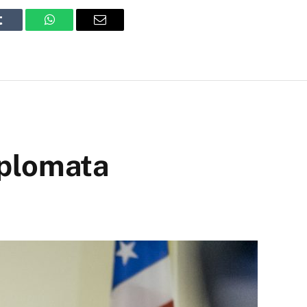
Tumblr
WhatsApp
Email
iplomata