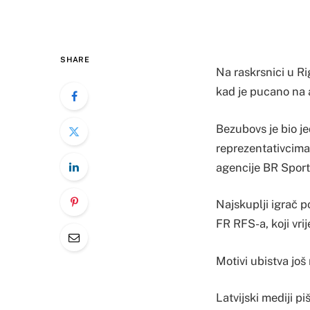
SHARE
Na raskrsnici u Ri
kad je pucano na 
Bezubovs je bio je
reprezentativcima.
agencije BR Sport
Najskuplji igrač p
FR RFS-a, koji vri
Motivi ubistva još
Latvijski mediji p