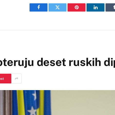
Facebook
Twitter
Pinterest
LinkedIn
oteruju deset ruskih d
est