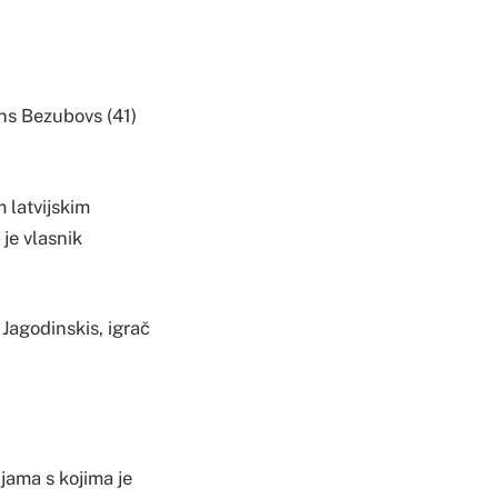
ans Bezubovs (41)
m latvijskim
 je vlasnik
 Jagodinskis, igrač
jama s kojima je