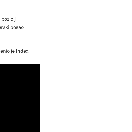
poziciji
erski posao.
enio je Index.