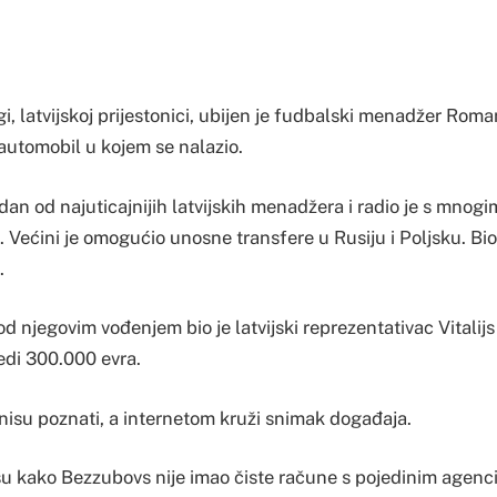
gi, latvijskoj prijestonici, ubijen je fudbalski menadžer Rom
automobil u kojem se nalazio.
dan od najuticajnijih latvijskih menadžera i radio je s mnogi
 Većini je omogućio unosne transfere u Rusiju i Poljsku. Bio
.
od njegovim vođenjem bio je latvijski reprezentativac Vitalijs
jedi 300.000 evra.
 nisu poznati, a internetom kruži snimak događaja.
išu kako Bezzubovs nije imao čiste račune s pojedinim agenci