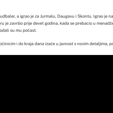
udbaler, a igrao je za Jurmalu, Daugavu i Skontu. Igrao je na 
ru je završio prije devet godina, kada se prebacio u menadž
odali su mu počast.
počinicim i do kraja dana izaće u javnost s novim detaljima, pr