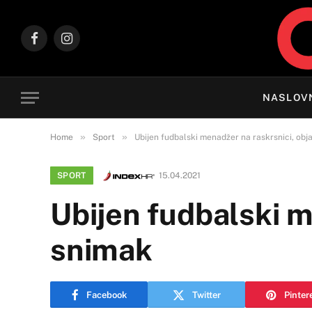
Facebook
Instagram
NASLOV
»
»
Home
Sport
Ubijen fudbalski menadžer na raskrsnici, obj
SPORT
15.04.2021
Ubijen fudbalski m
snimak
Facebook
Twitter
Pinter