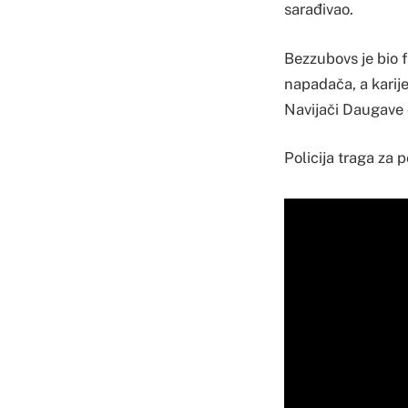
sarađivao.
Bezzubovs je bio f
napadača, a karije
Navijači Daugave 
Policija traga za 