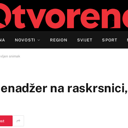
NA
NOVOSTI
REGION
SVIJET
SPORT
avljen snimak
enadžer na raskrsnici,
est