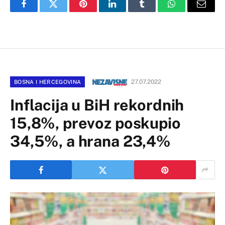
Facebook
Twitter
Pinterest
LinkedIn
Tumblr
WhatsApp
Email
27.07.2022
BOSNA I HERCEGOVINA
Inflacija u BiH rekordnih
15,8%, prevoz poskupio
34,5%, a hrana 23,4%