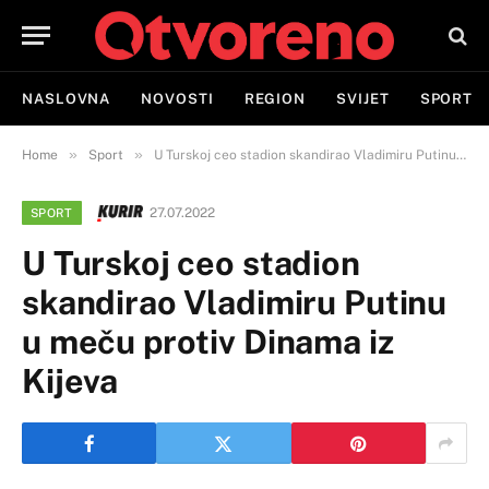
NASLOVNA
NOVOSTI
REGION
SVIJET
SPORT
»
»
Home
Sport
U Turskoj ceo stadion skandirao Vladimiru Putinu u meču protiv Dinama iz Kijeva
27.07.2022
SPORT
U Turskoj ceo stadion
skandirao Vladimiru Putinu
u meču protiv Dinama iz
Kijeva