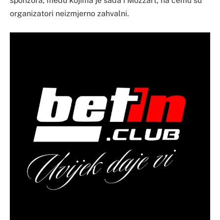
sponzora, među kojima je sada i Mozzart, na čemu su
organizatori neizmjerno zahvalni.