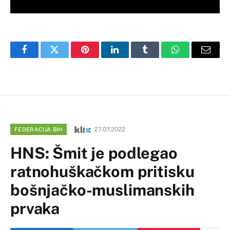
Facebook
Twitter
Pinterest
LinkedIn
Tumblr
WhatsApp
Email
27.07.2022
FEDERACIJA BIH
HNS: Šmit je podlegao
ratnohuškačkom pritisku
bošnjačko-muslimanskih
prvaka