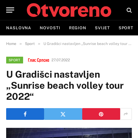
NASLOVNA
NOVOSTI
REGION
SVIJET
SPORT
»
»
Home
Sport
U Gradišci nastavljen „Sunrise beach volley tour 2022“
27.07.2022
SPORT
U Gradišci nastavljen
„Sunrise beach volley tour
2022“