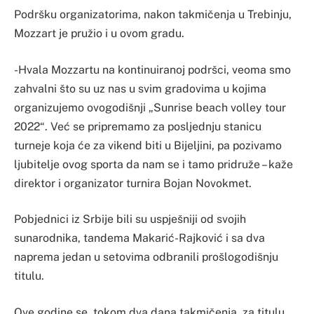
Podršku organizatorima, nakon takmičenja u Trebinju,
Mozzart je pružio i u ovom gradu.
-Hvala Mozzartu na kontinuiranoj podršci, veoma smo
zahvalni što su uz nas u svim gradovima u kojima
organizujemo ovogodišnji „Sunrise beach volley tour
2022“. Već se pripremamo za posljednju stanicu
turneje koja će za vikend biti u Bijeljini, pa pozivamo
ljubitelje ovog sporta da nam se i tamo pridruže – kaže
direktor i organizator turnira Bojan Novokmet.
Pobjednici iz Srbije bili su uspješniji od svojih
sunarodnika, tandema Makarić-Rajković i sa dva
naprema jedan u setovima odbranili prošlogodišnju
titulu.
Ove godine se, tokom dva dana takmičenja, za titulu