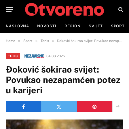
NASLOVNA
NOVOSTI
REGION
SVIJET
SPORT
»
»
»
Home
Sport
Tenis
Đoković šokirao svijet: Povukao nezapamćen potez u karijeri
04.08.2025
TENIS
Đoković šokirao svijet:
Povukao nezapamćen potez
u karijeri