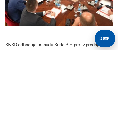
IZBORI
SNSD odbacuje presudu Suda BiH protiv predsjednika
Republike Srpske i predlaže formiranje Vlade
nacionalnog jedinstva, navodi se u zaključcima
Predsjedništva stranke.
“Ova presuda nije proizvod pravde već vanustanog
djelovanja i političkog naloga koji dolazi iz kancelarije
neizabranih stranaca i muslimansko-bošnjačkog
faktora i kao takva je protivustavna i protiv Republike
Srpske, njenog predsjednika i naroda koji mu je ukazao
povjerenje”, navodi se u zaključku.