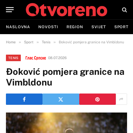
NASLOVNA
NOVOSTI
REGION
SVIJET
SPORT
»
»
»
Home
Sport
Tenis
Đoković pomjera granice na Vimbldonu
08.07.2026
TENIS
Đoković pomjera granice na
Vimbldonu