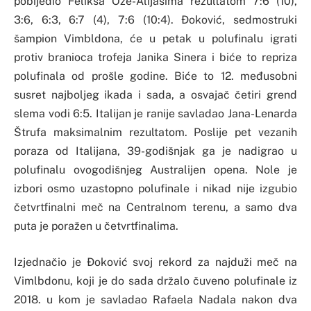
pobijedio Feliksa Ože-Alijasima rezultatom 7:6 (10),
3:6, 6:3, 6:7 (4), 7:6 (10:4). Đoković, sedmostruki
šampion Vimbldona, će u petak u polufinalu igrati
protiv branioca trofeja Janika Sinera i biće to repriza
polufinala od prošle godine. Biće to 12. međusobni
susret najboljeg ikada i sada, a osvajač četiri grend
slema vodi 6:5. Italijan je ranije savladao Jana-Lenarda
Štrufa maksimalnim rezultatom. Poslije pet vezanih
poraza od Italijana, 39-godišnjak ga je nadigrao u
polufinalu ovogodišnjeg Australijen opena. Nole je
izbori osmo uzastopno polufinale i nikad nije izgubio
četvrtfinalni meč na Centralnom terenu, a samo dva
puta je poražen u četvrtfinalima.
Izjednačio je Đoković svoj rekord za najduži meč na
Vimlbdonu, koji je do sada držalo čuveno polufinale iz
2018. u kom je savladao Rafaela Nadala nakon dva