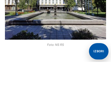
Foto: NS RS
IZBORI
U Banjaluci će danas biti nastavljena 39. posebna
sjednica NSRS na kojoj će, između ostalog, biti
razmatran set zakona, kojima se predviđa povećanje
plata u javnom sektoru.
Tim izmjenama, od prvog avgusta veće plate trebalo bi
da dobiju zaposleni u javnim ustanovama u oblasti