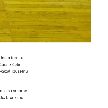
odnom turniru
ra iz četiri
okazali izuzetnu
, dok su srebrne
ođe, bronzane