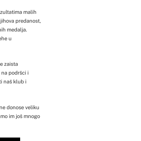
ezultatima malih
jihova predanost,
dnih medalja.
pehe u
je zaista
 na podršci i
i naš klub i
ine donose veliku
elimo im još mnogo