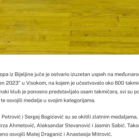
pa iz Bijeljine juče je ostvario izuzetan uspeh na međunar
 2023” u Visokom, na kojem je učestvovalo oko 600 takmiča
jinski klub je ponosno predstavljalo osam takmičara, svi su p
 te osvojili medalje u svojim kategorijama.
a Petrović i Sergej Bogićević su se okitili zlatnim medaljama
Mirza Ahmetović, Aleksandar Stevanović i Jasmin Sabić. Tak
no osvojili Matej Draganić i Anastasija Mitrović.