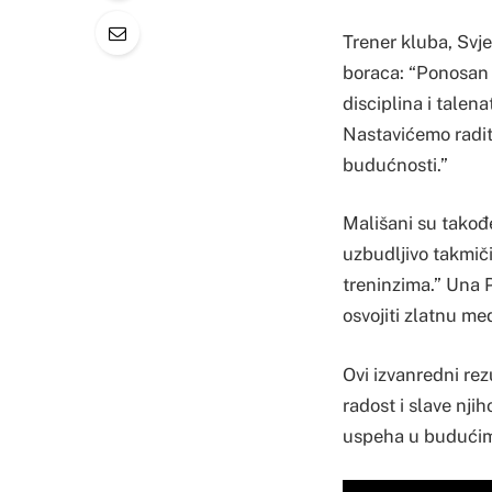
Trener kluba, Svje
boraca: “Ponosan 
disciplina i talena
Nastavićemo raditi
budućnosti.”
Mališani su takođe 
uzbudljivo takmiči
treninzima.” Una 
osvojiti zlatnu me
Ovi izvanredni rez
radost i slave nji
uspeha u budućim