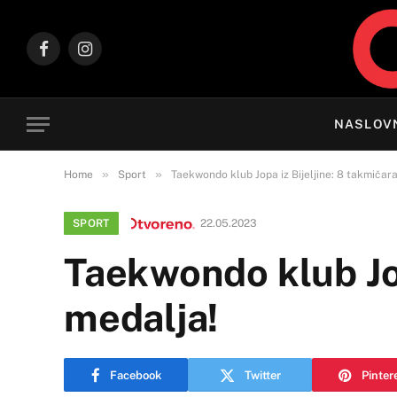
Facebook
Instagram
NASLOV
»
»
Home
Sport
Taekwondo klub Jopa iz Bijeljine: 8 takmičara
SPORT
22.05.2023
Taekwondo klub Jop
medalja!
Facebook
Twitter
Pinter