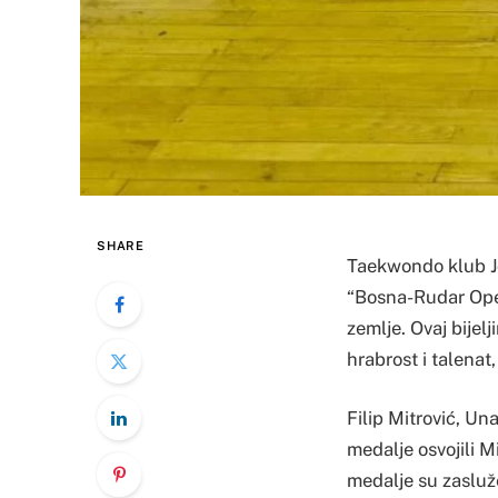
SHARE
Taekwondo klub Jo
“Bosna-Rudar Open
zemlje. Ovaj bijel
hrabrost i talenat,
Filip Mitrović, Un
medalje osvojili 
medalje su zasluže