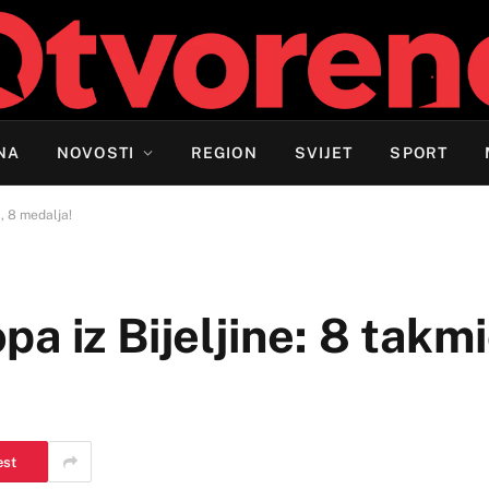
NA
NOVOSTI
REGION
SVIJET
SPORT
, 8 medalja!
a iz Bijeljine: 8 takmi
est