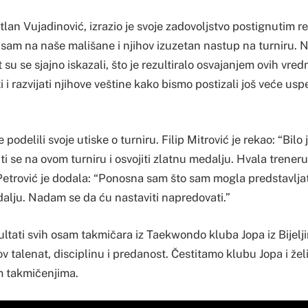
tlan Vujadinović, izrazio je svoje zadovoljstvo postignutim r
sam na naše mališane i njihov izuzetan nastup na turniru. N
t su se sjajno iskazali, što je rezultiralo osvajanjem ovih vre
 i razvijati njihove veštine kako bismo postizali još veće us
podelili svoje utiske o turniru. Filip Mitrović je rekao: “Bilo 
ti se na ovom turniru i osvojiti zlatnu medalju. Hvala treneru
Petrović je dodala: “Ponosna sam što sam mogla predstavljat
dalju. Nadam se da ću nastaviti napredovati.”
ultati svih osam takmičara iz Taekwondo kluba Jopa iz Bijelj
hov talenat, disciplinu i predanost. Čestitamo klubu Jopa i ž
 takmičenjima.