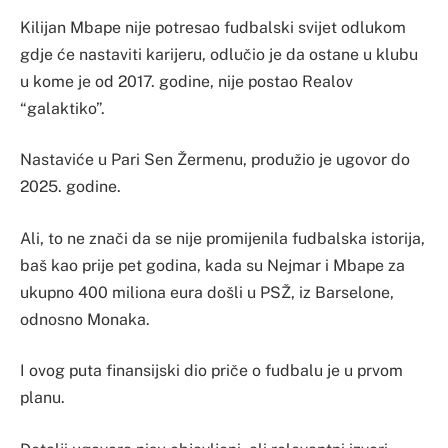
Kilijan Mbape nije potresao fudbalski svijet odlukom
gdje će nastaviti karijeru, odlučio je da ostane u klubu
u kome je od 2017. godine, nije postao Realov
“galaktiko”.
Nastaviće u Pari Sen Žermenu, produžio je ugovor do
2025. godine.
Ali, to ne znači da se nije promijenila fudbalska istorija,
baš kao prije pet godina, kada su Nejmar i Mbape za
ukupno 400 miliona eura došli u PSŽ, iz Barselone,
odnosno Monaka.
I ovog puta finansijski dio priče o fudbalu je u prvom
planu.