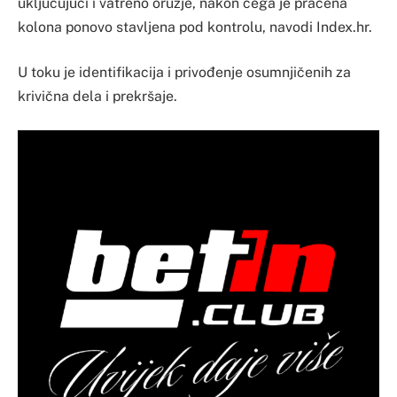
uključujući i vatreno oružje, nakon čega je praćena
kolona ponovo stavljena pod kontrolu, navodi Index.hr.
U toku je identifikacija i privođenje osumnjičenih za
krivična dela i prekršaje.