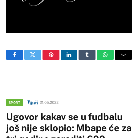
Facebook
Twitter
Pinterest
LinkedIn
Tumblr
WhatsApp
Email
21.05.2022
SPORT
Ugovor kakav se u fudbalu
još nije sklopio: Mbape će za