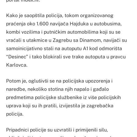
Kako je saopštila policija, tokom organizovanog
praćenja oko 1.600 navijača Hajduka u autobusima,
kombi vozilima i putničkim automobilima koji su se
vraćali s utakmice u Zagrebu sa Dinamom, navijači su
samoinicijativno stali na autoputu A1 kod odmorišta
“Desinec” i tako blokirali sve trake autoputa u pravcu
Karlovca.
Potom je, oglušivši se na policijska upozorenja i
naredbe, nekoliko stotina njih napalo i gađalo
predmetima policijske službenike iz više policijskih
uprava koji su ih pratili, izvijestila je zagrebačka
policija.
Pripadnici policije su uzvratili i primijenili silu,