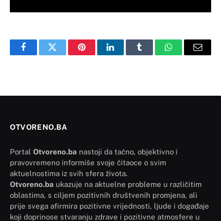
Facebook
Twitter
Pinterest
LinkedIn
Tumblr
WhatsApp
Email
OTVORENO.BA
Portal
Otvoreno.ba
nastoji da tačno, objektivno i
pravovremeno informiše svoje čitaoce o svim
aktuelnostima iz svih sfera života.
Otvoreno.ba
ukazuje na aktuelne probleme u različitim
oblastima, s ciljem pozitivnih društvenih promjena, ali
prije svega afirmira pozitivne vrijednosti, ljude i događaje
koji doprinose stvaranju zdrave i pozitivne atmosfere u