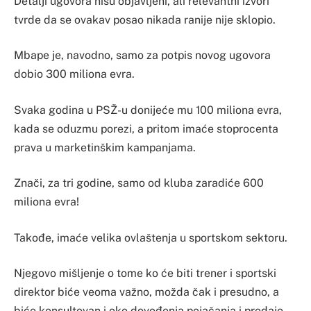
Detalji ugovora nisu objavljeni, ali relevantni izvori
tvrde da se ovakav posao nikada ranije nije sklopio.
Mbape je, navodno, samo za potpis novog ugovora
dobio 300 miliona evra.
Svaka godina u PSŽ-u donijeće mu 100 miliona evra,
kada se oduzmu porezi, a pritom imaće stoprocenta
prava u marketinškim kampanjama.
Znači, za tri godine, samo od kluba zaradiće 600
miliona evra!
Takođe, imaće velika ovlaštenja u sportskom sektoru.
Njegovo mišljenje o tome ko će biti trener i sportski
direktor biće veoma važno, možda čak i presudno, a
biće konsultovan i oko dovođenja pojačanja i prodaje