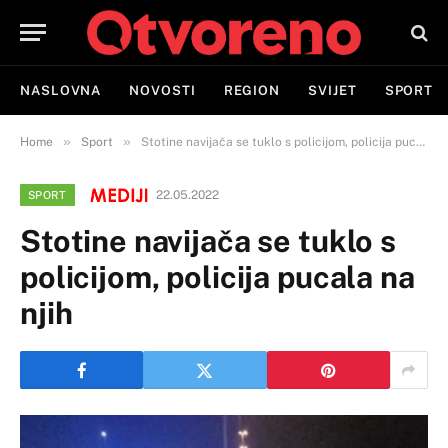
NASLOVNA
NOVOSTI
REGION
SVIJET
SPORT
»
»
Home
Sport
Stotine navijača se tuklo s policijom, policija pucala na njih
22.05.2022
SPORT
Stotine navijača se tuklo s
policijom, policija pucala na
njih