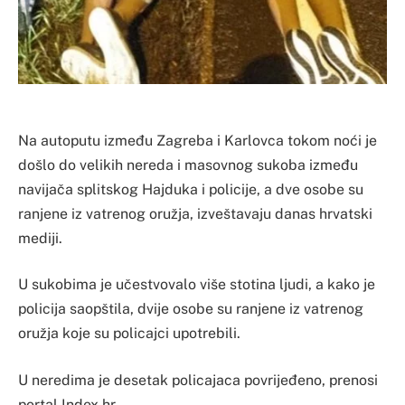
Na autoputu između Zagreba i Karlovca tokom noći je
došlo do velikih nereda i masovnog sukoba između
navijača splitskog Hajduka i policije, a dve osobe su
ranjene iz vatrenog oružja, izveštavaju danas hrvatski
mediji.
U sukobima je učestvovalo više stotina ljudi, a kako je
policija saopštila, dvije osobe su ranjene iz vatrenog
oružja koje su policajci upotrebili.
U neredima je desetak policajaca povrijeđeno, prenosi
portal Index.hr.