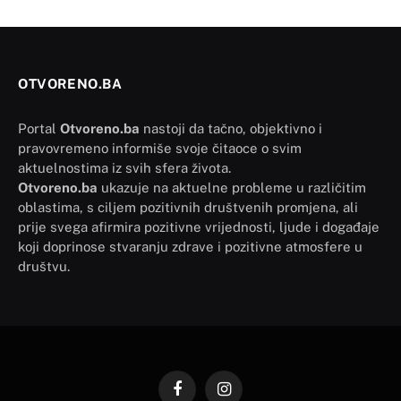
OTVORENO.BA
Portal
Otvoreno.ba
nastoji da tačno, objektivno i
pravovremeno informiše svoje čitaoce o svim
aktuelnostima iz svih sfera života.
Otvoreno.ba
ukazuje na aktuelne probleme u različitim
oblastima, s ciljem pozitivnih društvenih promjena, ali
prije svega afirmira pozitivne vrijednosti, ljude i događaje
koji doprinose stvaranju zdrave i pozitivne atmosfere u
društvu.
Facebook
Instagram