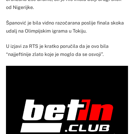
od Nigerijke.
Španović je bila vidno razočarana poslije finala skoka
udalj na Olimpijskim igrama u Tokiju.
U izjavi za RTS je kratko poručila da je ovo bila
“najjeftinije zlato koje je moglo da se osvoji”.