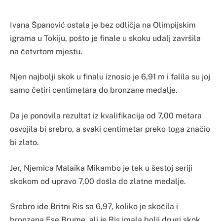
Ivana Španović ostala je bez odličja na Olimpijskim
igrama u Tokiju, pošto je finale u skoku udalj završila
na četvrtom mjestu.
Njen najbolji skok u finalu iznosio je 6,91 m i falila su joj
samo četiri centimetara do bronzane medalje.
Da je ponovila rezultat iz kvalifikacija od 7,00 metara
osvojila bi srebro, a svaki centimetar preko toga značio
bi zlato.
Jer, Njemica Malaika Mikambo je tek u šestoj seriji
skokom od upravo 7,00 došla do zlatne medalje.
Srebro ide Britni Ris sa 6,97, koliko je skočila i
bronzana Ese Brume, ali je Ris imala bolji drugi skok