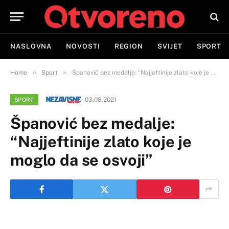
NASLOVNA
NOVOSTI
REGION
SVIJET
SPORT
»
»
Home
Sport
Španović bez medalje: “Najjeftinije zlato koje je moglo da se osvoji”
03.08.2021
SPORT
Španović bez medalje:
“Najjeftinije zlato koje je
moglo da se osvoji”