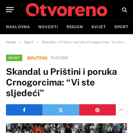
NASLOVNA
NOVOSTI
REGION
SVIJET
SPORT
»
»
Home
Sport
Skandal u Prištini i poruka Crnogorcima: “Vi ste sljedeći”
15.07.2022
SPORT
Skandal u Prištini i poruka
Crnogorcima: “Vi ste
sljedeći”