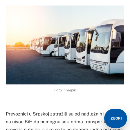
Foto: Freepik
Prevoznici u Srpskoj zatražili su od nadležnih i u RS i
IZBORI
na nivou BiH da pomognu sektorima transporta robe i
prevoza putnika, a ako se to ne dogodi, jedna od opcija