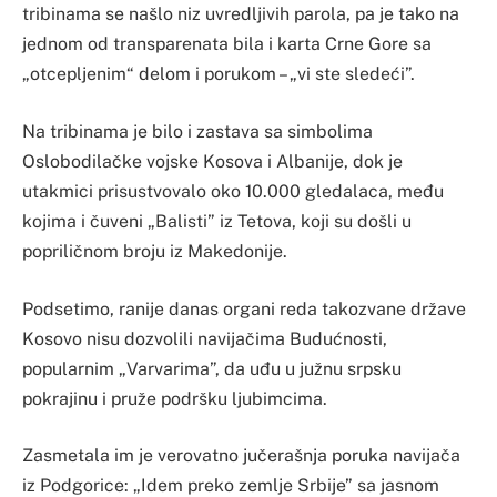
tribinama se našlo niz uvredljivih parola, pa je tako na
jednom od transparenata bila i karta Crne Gore sa
„otcepljenim“ delom i porukom – „vi ste sledeći”.
Na tribinama je bilo i zastava sa simbolima
Oslobodilačke vojske Kosova i Albanije, dok je
utakmici prisustvovalo oko 10.000 gledalaca, među
kojima i čuveni „Balisti” iz Tetova, koji su došli u
popriličnom broju iz Makedonije.
Podsetimo, ranije danas organi reda takozvane države
Kosovo nisu dozvolili navijačima Budućnosti,
popularnim „Varvarima”, da uđu u južnu srpsku
pokrajinu i pruže podršku ljubimcima.
Zasmetala im je verovatno jučerašnja poruka navijača
iz Podgorice: „Idem preko zemlje Srbije” sa jasnom