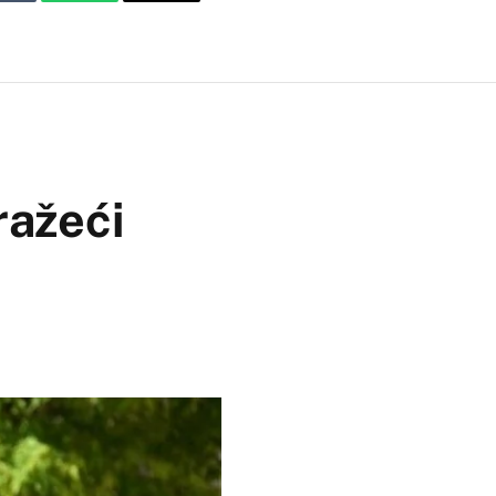
Tumblr
WhatsApp
Email
ražeći