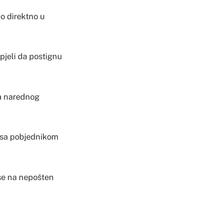
ao direktno u
pjeli da postignu
za narednog
i sa pobjednikom
se na nepošten