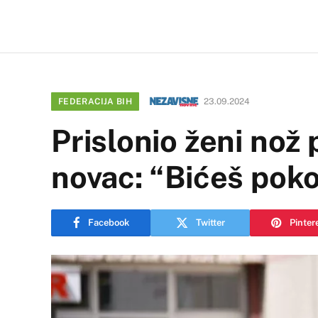
FEDERACIJA BIH
23.09.2024
Prislonio ženi nož 
novac: “Bićeš pok
Facebook
Twitter
Pinter