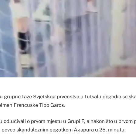
u grupne faze Svjetskog prvenstva u futsalu dogodio se ska
golman Francuske Tibo Garos.
su odlučivali o prvom mjestu u Grupi F, a nakon što u prvom
 je poveo skandaloznim pogotkom Agapura u 25. minutu.