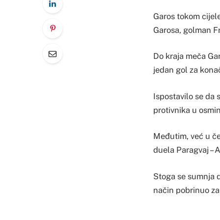
Garos tokom cijele
Garosa, golman Fr
Do kraja meča Garo
jedan gol za konač
Ispostavilo se da
protivnika u osmini
Međutim, već u čet
duela Paragvaj – 
Stoga se sumnja d
način pobrinuo za 