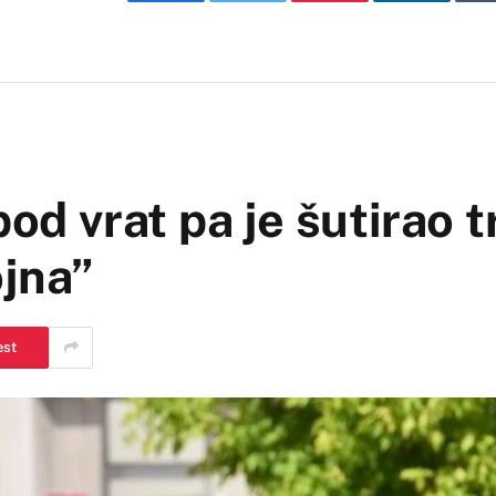
Facebook
Twitter
Pinterest
LinkedIn
pod vrat pa je šutirao t
ojna”
est