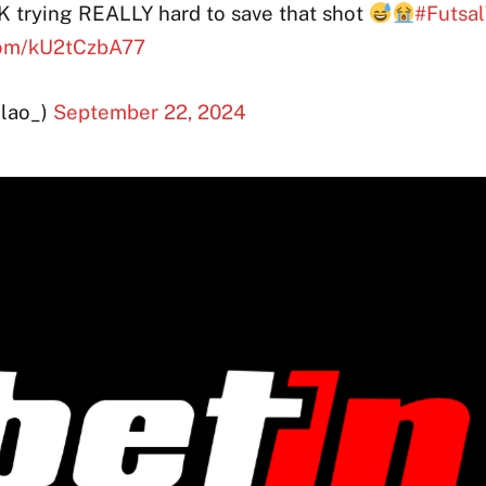
 trying REALLY hard to save that shot
#Futsa
.com/kU2tCzbA77
alao_)
September 22, 2024