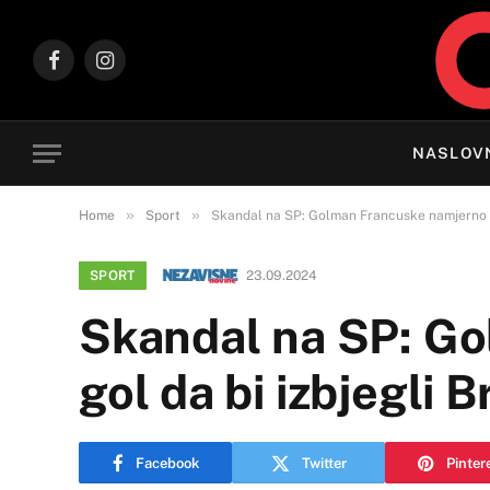
Facebook
Instagram
NASLOV
»
»
Home
Sport
Skandal na SP: Golman Francuske namjerno pri
SPORT
23.09.2024
Skandal na SP: G
gol da bi izbjegli 
Facebook
Twitter
Pinter