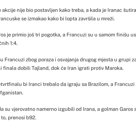
 akcije nije bio postavljen kako treba, a kada je Iranac šutir
ancuske se izmakao kako bi lopta završila u mreži.
s je primio još tri pogotka, a Francuzi su u samom finišu us
nih 1:4.
 su Francuzi zbog poraza i osvajanja drugog mjesta u grupi 
 finala dobili Tajland, dok će Iran igrati protiv Maroka.
vrtfinalu bi Iranci trebalo da igraju sa Brazilom, a Francuz
Afganistan.
a su vjerovatno namerno izgubili od Irana, a golman Garos 
to, prenosi b92.