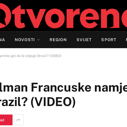
NA
NOVOSTI
REGION
SVIJET
SPORT
mio gol da bi izbjegli Brazil? (VIDEO)
olman Francuske namje
Brazil? (VIDEO)
est