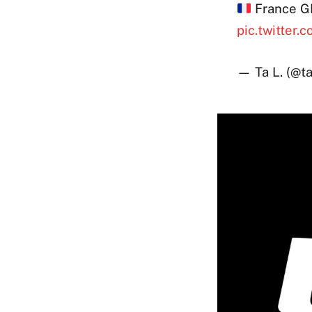
France GK
pic.twitter
— Ta L. (@t