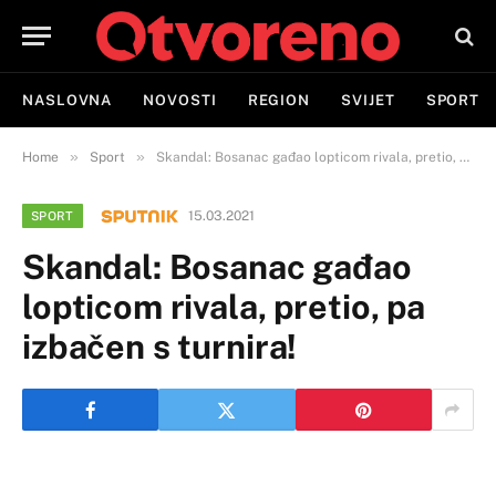
NASLOVNA
NOVOSTI
REGION
SVIJET
SPORT
»
»
Home
Sport
Skandal: Bosanac gađao lopticom rivala, pretio, pa izbačen s turnira!
15.03.2021
SPORT
Skandal: Bosanac gađao
lopticom rivala, pretio, pa
izbačen s turnira!