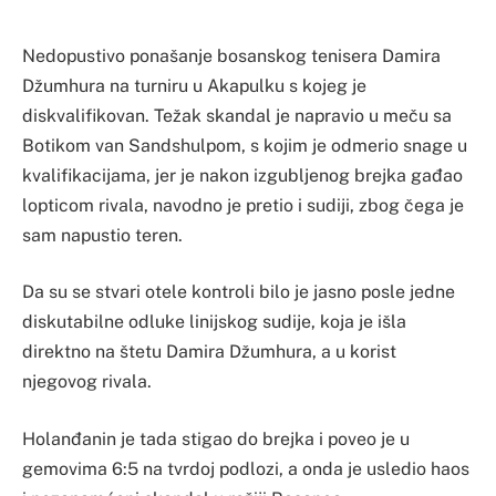
Nedopustivo ponašanje bosanskog tenisera Damira
Džumhura na turniru u Akapulku s kojeg je
diskvalifikovan. Težak skandal je napravio u meču sa
Botikom van Sandshulpom, s kojim je odmerio snage u
kvalifikacijama, jer je nakon izgubljenog brejka gađao
lopticom rivala, navodno je pretio i sudiji, zbog čega je
sam napustio teren.
Da su se stvari otele kontroli bilo je jasno posle jedne
diskutabilne odluke linijskog sudije, koja je išla
direktno na štetu Damira Džumhura, a u korist
njegovog rivala.
Holanđanin je tada stigao do brejka i poveo je u
gemovima 6:5 na tvrdoj podlozi, a onda je usledio haos