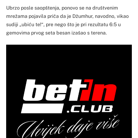
​Ubrzo posle saopštenja, ponovo se na društvenim
mrežama pojavila priča da je Džumhur, navodno, vikao
sudiji „ubiću te!“, pre nego što je pri rezultatu 6:5 u
gemovima prvog seta besan izašao s terena.