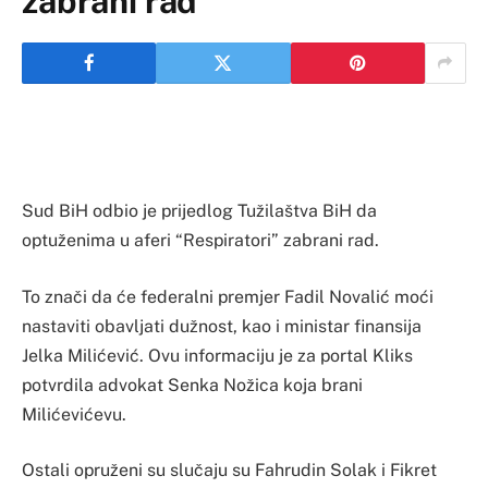
zabrani rad
Sud BiH odbio je prijedlog Tužilaštva BiH da
optuženima u aferi “Respiratori” zabrani rad.
To znači da će federalni premjer Fadil Novalić moći
nastaviti obavljati dužnost, kao i ministar finansija
Jelka Milićević. Ovu informaciju je za portal Kliks
potvrdila advokat Senka Nožica koja brani
Milićevićevu.
Ostali opruženi su slučaju su Fahrudin Solak i Fikret