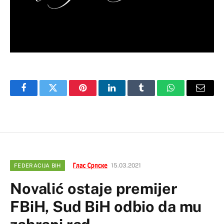
Facebook
Twitter
Pinterest
LinkedIn
Tumblr
WhatsApp
Email
15.03.2021
FEDERACIJA BIH
Novalić ostaje premijer
FBiH, Sud BiH odbio da mu