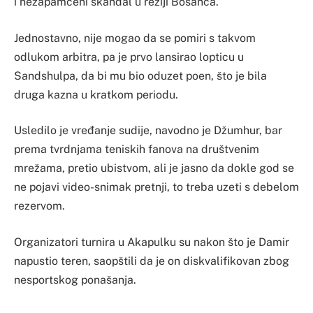
i nezapamćeni skandal u režiji Bosanca.
Jednostavno, nije mogao da se pomiri s takvom
odlukom arbitra, pa je prvo lansirao lopticu u
Sandshulpa, da bi mu bio oduzet poen, što je bila
druga kazna u kratkom periodu.
Usledilo je vređanje sudije, navodno je Džumhur, bar
prema tvrdnjama teniskih fanova na društvenim
mrežama, pretio ubistvom, ali je jasno da dokle god se
ne pojavi video-snimak pretnji, to treba uzeti s debelom
rezervom.
Organizatori turnira u Akapulku su nakon što je Damir
napustio teren, saopštili da je on diskvalifikovan zbog
nesportskog ponašanja.