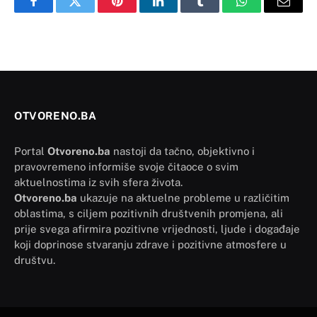
Facebook
Twitter
Pinterest
LinkedIn
Tumblr
WhatsApp
Email
OTVORENO.BA
Portal
Otvoreno.ba
nastoji da tačno, objektivno i
pravovremeno informiše svoje čitaoce o svim
aktuelnostima iz svih sfera života.
Otvoreno.ba
ukazuje na aktuelne probleme u različitim
oblastima, s ciljem pozitivnih društvenih promjena, ali
prije svega afirmira pozitivne vrijednosti, ljude i događaje
koji doprinose stvaranju zdrave i pozitivne atmosfere u
društvu.