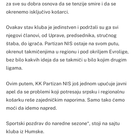
za sve su dobra osnova da se tenzije smire i da se
okrenemo isključivo košarci.
Ovakav stav kluba je jedinstven i podržali su ga svi
njegovi članovi, od Uprave, predsednika, stručnog
štaba, do igrača. Partizan NIS ostaje na svom putu,
okrenut takmičenjima u regionu i pod okriljem Evrolige,
bez bilo kakvih ideja da se takmiči u bilo kojim drugim
ligama.
Ovim putem, KK Partizan NIS još jednom upućuje javni
apel da se problemi koji potresaju srpsku i regionalnu
košarku reše zajedničkim naporima. Samo tako ćemo
moći da idemo napred.
Sportski pozdrav do naredne sezone“, stoji na sajtu
kluba iz Humske.