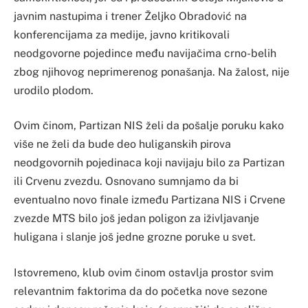
javnim nastupima i trener Željko Obradović na
konferencijama za medije, javno kritikovali
neodgovorne pojedince među navijačima crno-belih
zbog njihovog neprimerenog ponašanja. Na žalost, nije
urodilo plodom.
Ovim činom, Partizan NIS želi da pošalje poruku kako
više ne želi da bude deo huliganskih pirova
neodgovornih pojedinaca koji navijaju bilo za Partizan
ili Crvenu zvezdu. Osnovano sumnjamo da bi
eventualno novo finale između Partizana NIS i Crvene
zvezde MTS bilo još jedan poligon za iživljavanje
huligana i slanje još jedne grozne poruke u svet.
Istovremeno, klub ovim činom ostavlja prostor svim
relevantnim faktorima da do početka nove sezone