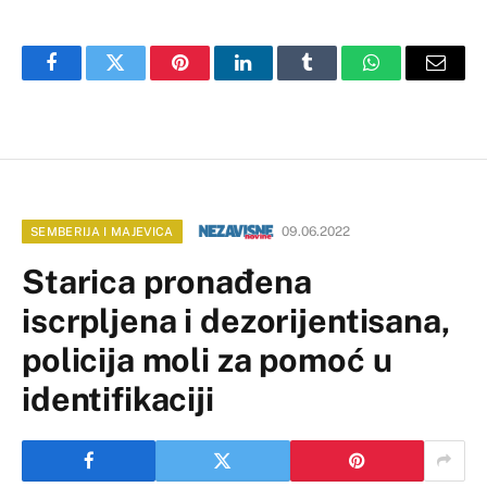
Facebook
Twitter
Pinterest
LinkedIn
Tumblr
WhatsApp
Email
09.06.2022
SEMBERIJA I MAJEVICA
Starica pronađena
iscrpljena i dezorijentisana,
policija moli za pomoć u
identifikaciji