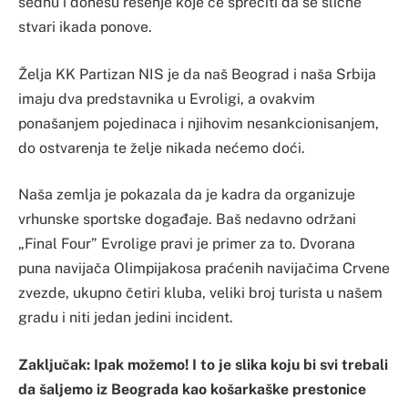
sednu i donesu rešenje koje će sprečiti da se slične
stvari ikada ponove.
Želja KK Partizan NIS je da naš Beograd i naša Srbija
imaju dva predstavnika u Evroligi, a ovakvim
ponašanjem pojedinaca i njihovim nesankcionisanjem,
do ostvarenja te želje nikada nećemo doći.
Naša zemlja je pokazala da je kadra da organizuje
vrhunske sportske događaje. Baš nedavno održani
„Final Four” Evrolige pravi je primer za to. Dvorana
puna navijača Olimpijakosa praćenih navijačima Crvene
zvezde, ukupno četiri kluba, veliki broj turista u našem
gradu i niti jedan jedini incident.
Zaključak: Ipak možemo! I to je slika koju bi svi trebali
da šaljemo iz Beograda kao košarkaške prestonice