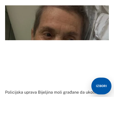
IZBORI
Policijska uprava Bijeljina moli građane da ukoliko
prepoznaju osobu sa slike o tome obavjeste najbižu
policijsku stanicu na broj 122 ili prijave na broj
055/235-100.