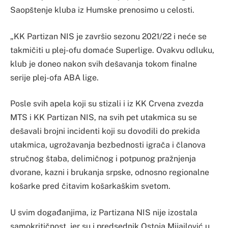
Saopštenje kluba iz Humske prenosimo u celosti.
„KK Partizan NIS je završio sezonu 2021/22 i neće se
takmičiti u plej-ofu domaće Superlige. Ovakvu odluku,
klub je doneo nakon svih dešavanja tokom finalne
serije plej-ofa ABA lige.
Posle svih apela koji su stizali i iz KK Crvena zvezda
MTS i KK Partizan NIS, na svih pet utakmica su se
dešavali brojni incidenti koji su dovodili do prekida
utakmica, ugrožavanja bezbednosti igrača i članova
stručnog štaba, delimičnog i potpunog pražnjenja
dvorane, kazni i brukanja srpske, odnosno regionalne
košarke pred čitavim košarkaškim svetom.
U svim događanjima, iz Partizana NIS nije izostala
samokritičnost, jer su i predsednik Ostoja Mijailović u