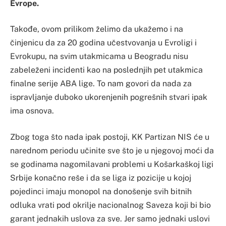
Evrope.
Takođe, ovom prilikom želimo da ukažemo i na
činjenicu da za 20 godina učestvovanja u Evroligi i
Evrokupu, na svim utakmicama u Beogradu nisu
zabeleženi incidenti kao na poslednjih pet utakmica
finalne serije ABA lige. To nam govori da nada za
ispravljanje duboko ukorenjenih pogrešnih stvari ipak
ima osnova.
Zbog toga što nada ipak postoji, KK Partizan NIS će u
narednom periodu učinite sve što je u njegovoj moći da
se godinama nagomilavani problemi u Košarkaškoj ligi
Srbije konačno reše i da se liga iz pozicije u kojoj
pojedinci imaju monopol na donošenje svih bitnih
odluka vrati pod okrilje nacionalnog Saveza koji bi bio
garant jednakih uslova za sve. Jer samo jednaki uslovi