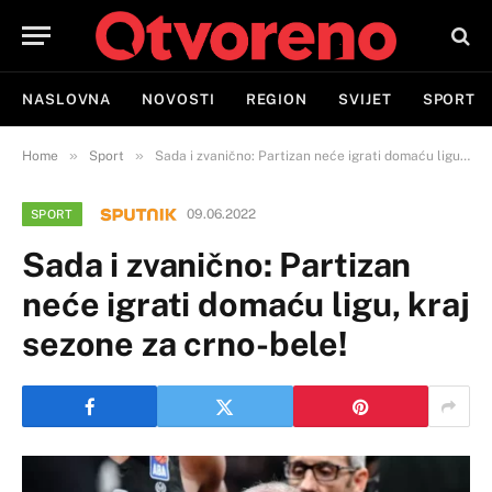
NASLOVNA
NOVOSTI
REGION
SVIJET
SPORT
»
»
Home
Sport
Sada i zvanično: Partizan neće igrati domaću ligu, kraj sezone za crno-bele!
09.06.2022
SPORT
Sada i zvanično: Partizan
neće igrati domaću ligu, kraj
sezone za crno-bele!