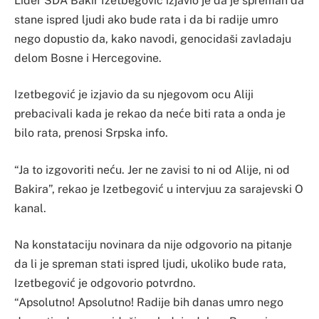
Lider SDA Bakir Izetbegović izjavio je da je spreman da
stane ispred ljudi ako bude rata i da bi radije umro
nego dopustio da, kako navodi, genocidaši zavladaju
delom Bosne i Hercegovine.
Izetbegović je izjavio da su njegovom ocu Aliji
prebacivali kada je rekao da neće biti rata a onda je
bilo rata, prenosi Srpska info.
“Ja to izgovoriti neću. Jer ne zavisi to ni od Alije, ni od
Bakira”, rekao je Izetbegović u intervjuu za sarajevski O
kanal.
Na konstataciju novinara da nije odgovorio na pitanje
da li je spreman stati ispred ljudi, ukoliko bude rata,
Izetbegović je odgovorio potvrdno.
“Apsolutno! Apsolutno! Radije bih danas umro nego