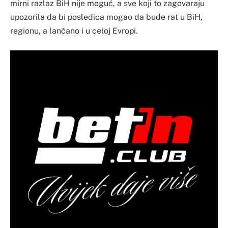
mirni razlaz BiH nije moguć, a sve koji to zagovaraju
upozorila da bi posledica mogao da bude rat u BiH,
regionu, a lančano i u celoj Evropi.