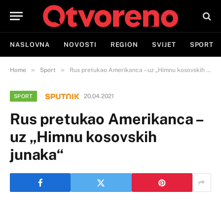
NASLOVNA
NOVOSTI
REGION
SVIJET
SPORT
»
»
Home
Sport
Rus pretukao Amerikanca – uz „Himnu kosovskih junaka“
20.04.2021
SPORT
Rus pretukao Amerikanca –
uz „Himnu kosovskih
junaka“