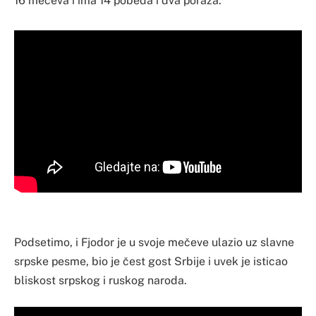
16 mečeva i ima 14 pobeda i dva poraza.
Podsetimo, i Fjodor je u svoje mečeve ulazio uz slavne
srpske pesme, bio je čest gost Srbije i uvek je isticao
bliskost srpskog i ruskog naroda.