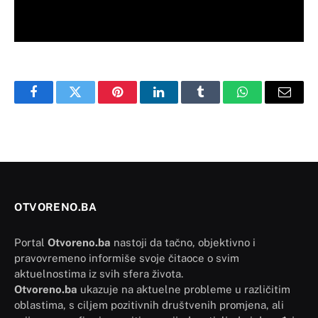
Facebook
Twitter
Pinterest
LinkedIn
Tumblr
WhatsApp
Email
OTVORENO.BA
Portal
Otvoreno.ba
nastoji da tačno, objektivno i
pravovremeno informiše svoje čitaoce o svim
aktuelnostima iz svih sfera života.
Otvoreno.ba
ukazuje na aktuelne probleme u različitim
oblastima, s ciljem pozitivnih društvenih promjena, ali