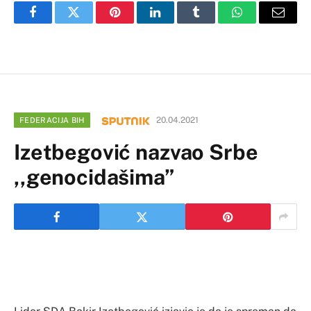
Facebook
Twitter
Pinterest
LinkedIn
Tumblr
WhatsApp
Email
20.04.2021
FEDERACIJA BIH
Izetbegović nazvao Srbe
,,genocidašima”