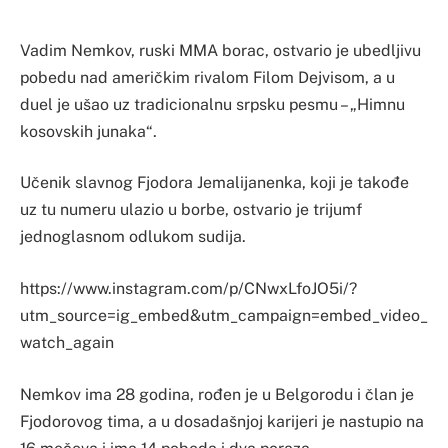
Vadim Nemkov, ruski MMA borac, ostvario je ubedljivu
pobedu nad američkim rivalom Filom Dejvisom, a u
duel je ušao uz tradicionalnu srpsku pesmu – „Himnu
kosovskih junaka“.
Učenik slavnog Fjodora Jemalijanenka, koji je takođe
uz tu numeru ulazio u borbe, ostvario je trijumf
jednoglasnom odlukom sudija.
https://www.instagram.com/p/CNwxLfoJO5i/?
utm_source=ig_embed&utm_campaign=embed_video_
watch_again
Nemkov ima 28 godina, rođen je u Belgorodu i član je
Fjodorovog tima, a u dosadašnjoj karijeri je nastupio na