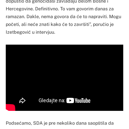
dopustio da genocidaši zavladaju delom Bosne i
Hercegovine. Definitivno. To vam govorim danas za
ramazan. Dakle, nema govora da će to napraviti. Mogu
početi, ali neće znati kako će to završiti”, poručio je
Izetbegović u intervjuu.
Podsećamo, SDA je pre nekoliko dana saopštila da