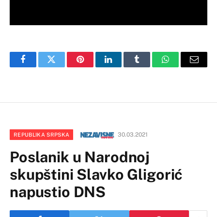
Facebook
Twitter
Pinterest
LinkedIn
Tumblr
WhatsApp
Email
30.03.2021
REPUBLIKA SRPSKA
Poslanik u Narodnoj
skupštini Slavko Gligorić
napustio DNS