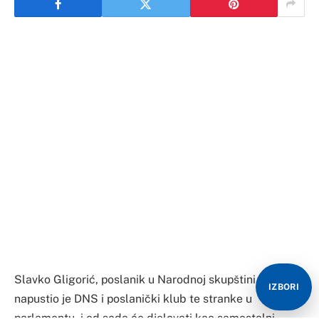
Slavko Gligorić, poslanik u Narodnoj skupštini RS,
IZBORI
napustio je DNS i poslanički klub te stranke u
parlamentu, i od sada će djelovati kao samostalni