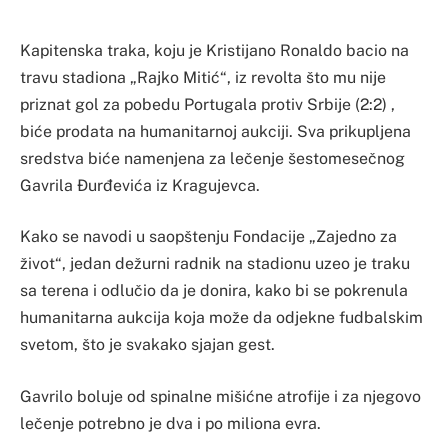
Kapitenska traka, koju je Kristijano Ronaldo bacio na
travu stadiona „Rajko Mitić“, iz revolta što mu nije
priznat gol za pobedu Portugala protiv Srbije (2:2) ,
biće prodata na humanitarnoj aukciji. Sva prikupljena
sredstva biće namenjena za lečenje šestomesečnog
Gavrila Đurđevića iz Kragujevca.
Kako se navodi u saopštenju Fondacije „Zajedno za
život“, jedan dežurni radnik na stadionu uzeo je traku
sa terena i odlučio da je donira, kako bi se pokrenula
humanitarna aukcija koja može da odjekne fudbalskim
svetom, što je svakako sjajan gest.
Gavrilo boluje od spinalne mišićne atrofije i za njegovo
lečenje potrebno je dva i po miliona evra.