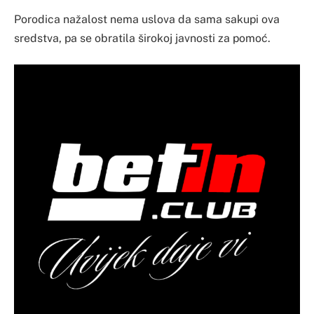
Porodica nažalost nema uslova da sama sakupi ova
sredstva, pa se obratila širokoj javnosti za pomoć.