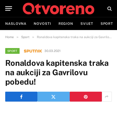
NASLOVNA
NOVOSTI
REGION
SVIJET
SPORT
»
»
Home
Sport
Ronaldova kapitenska traka na aukciji za Gavrilovu pobedu!
30.03.2021
SPORT
Ronaldova kapitenska traka
na aukciji za Gavrilovu
pobedu!