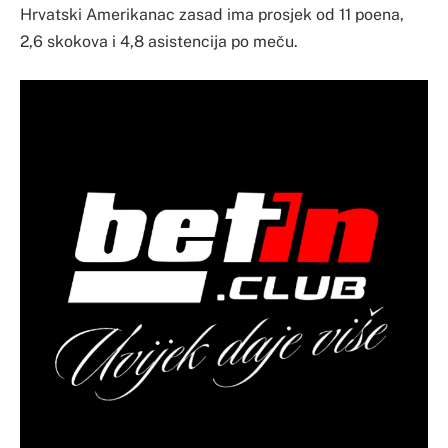
Hrvatski Amerikanac zasad ima prosjek od 11 poena,
2,6 skokova i 4,8 asistencija po meču.