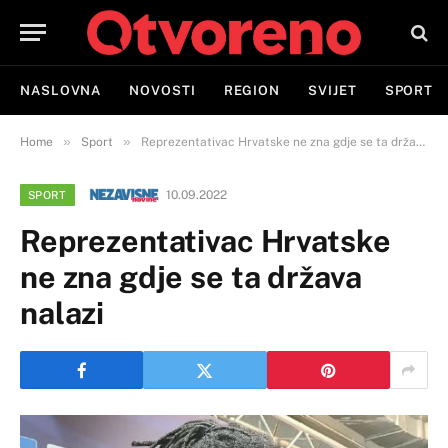
NASLOVNA
NOVOSTI
REGION
SVIJET
SPORT
»
»
Home
Sport
Reprezentativac Hrvatske ne zna gdje se ta država nalazi
10.09.2022
SPORT
Reprezentativac Hrvatske
ne zna gdje se ta država
nalazi