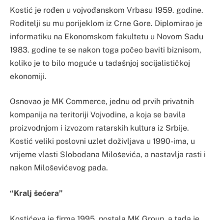
Kostić je rođen u vojvođanskom Vrbasu 1959. godine.
Roditelji su mu porijeklom iz Crne Gore. Diplomirao je
informatiku na Ekonomskom fakultetu u Novom Sadu
1983. godine te se nakon toga počeo baviti biznisom,
koliko je to bilo moguće u tadašnjoj socijalističkoj
ekonomiji.
Osnovao je MK Commerce, jednu od prvih privatnih
kompanija na teritoriji Vojvodine, a koja se bavila
proizvodnjom i izvozom ratarskih kultura iz Srbije.
Kostić veliki poslovni uzlet doživljava u 1990-ima, u
vrijeme vlasti Slobodana Miloševića, a nastavlja rasti i
nakon Miloševićevog pada.
“Kralj šećera”
Kostićeva je firma 1995. postala MK Group, a tada je