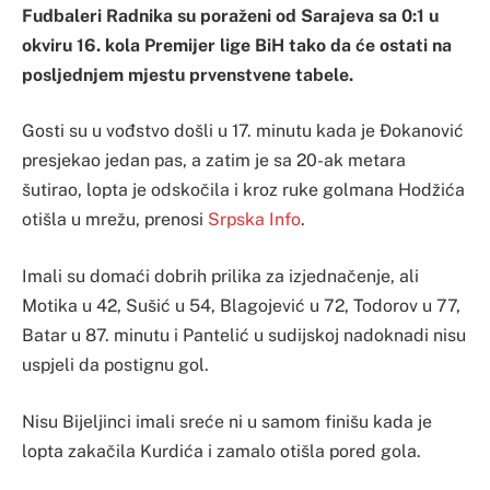
Fudbaleri Radnika su poraženi od Sarajeva sa 0:1 u
okviru 16. kola Premijer lige BiH tako da će ostati na
posljednjem mjestu prvenstvene tabele.
Gosti su u vođstvo došli u 17. minutu kada je Đokanović
presjekao jedan pas, a zatim je sa 20-ak metara
šutirao, lopta je odskočila i kroz ruke golmana Hodžića
otišla u mrežu, prenosi
Srpska Info
.
Imali su domaći dobrih prilika za izjednačenje, ali
Motika u 42, Sušić u 54, Blagojević u 72, Todorov u 77,
Batar u 87. minutu i Pantelić u sudijskoj nadoknadi nisu
uspjeli da postignu gol.
Nisu Bijeljinci imali sreće ni u samom finišu kada je
lopta zakačila Kurdića i zamalo otišla pored gola.