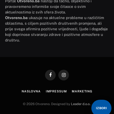
Portal
Otvoreno.ba
nastoji da tačno, objektivno i
pravovremeno informiše svoje čitaoce o svim
aktuelnostima iz svih sfera života.
Otvoreno.ba
ukazuje na aktuelne probleme u različitim
oblastima, s ciljem pozitivnih društvenih promjena, ali
prije svega afirmira pozitivne vrijednosti, ljude i događaje
koji doprinose stvaranju zdrave i pozitivne atmosfere u
društvu.
Facebook
Instagram
NASLOVNA
IMPRESSUM
MARKETING
© 2026 Otvoreno. Designed by
Leader d.o.o.
.
IZBORI