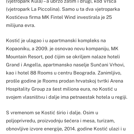
(vjetropark Kula) – a ubrzo zatim i drugi, kod Vršca
(vjetropark La Piccolina). Samo u ta dva vjetroparka
Kostićeva firma MK Fintel Wind investirala je 25
milijuna evra.
Kostić je ulagao i u apartmanski kompleks na
Kopaoniku, a 2009. je osnovao novu kompaniju, MK
Mountain Resort, pod čijim se okriljem nalaze hoteli
Grand i Angella, apartmansko naselje Sunčani Vrhovi,
kao i hotel 88 Rooms u centru Beograda. Zanimljivo,
prošle godine je Rooms prodan hrvatskoj tvrtki Arena
Hospitality Group za šest miliona eura, no Kostić u
svojem vlasništvu i dalje ima petnaestak hotela u regiji.
S vremenom se Kostić širio i dalje. Osim u
poljoprivredu, proizvodnju šećera i mesa, turizam,
obnovljive izvore energije, 2014. godine Kostić ulazi i u