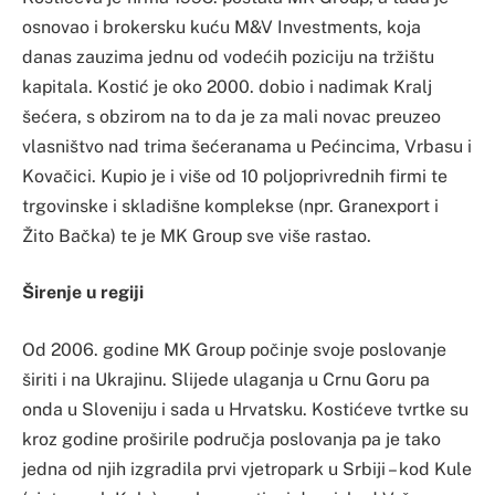
osnovao i brokersku kuću M&V Investments, koja
danas zauzima jednu od vodećih poziciju na tržištu
kapitala. Kostić je oko 2000. dobio i nadimak Kralj
šećera, s obzirom na to da je za mali novac preuzeo
vlasništvo nad trima šećeranama u Pećincima, Vrbasu i
Kovačici. Kupio je i više od 10 poljoprivrednih firmi te
trgovinske i skladišne komplekse (npr. Granexport i
Žito Bačka) te je MK Group sve više rastao.
Širenje u regiji
Od 2006. godine MK Group počinje svoje poslovanje
širiti i na Ukrajinu. Slijede ulaganja u Crnu Goru pa
onda u Sloveniju i sada u Hrvatsku. Kostićeve tvrtke su
kroz godine proširile područja poslovanja pa je tako
jedna od njih izgradila prvi vjetropark u Srbiji – kod Kule