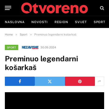
NASLOVNA
NOVOSTI
REGION
SVIJET
SPORT
»
»
Home
Sport
Preminuo legendarni košarkaš
30.09.2024
SPORT
Preminuo legendarni
košarkaš