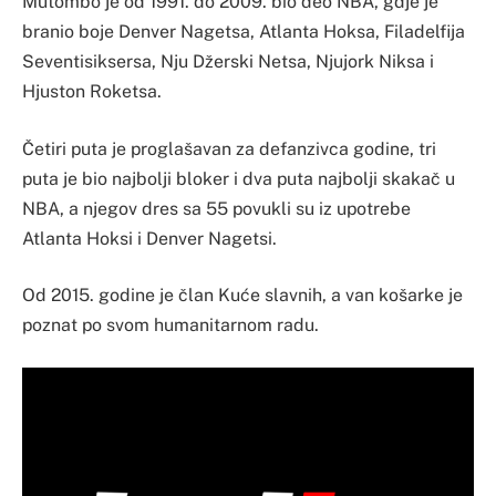
Mutombo je od 1991. do 2009. bio deo NBA, gdje je
branio boje Denver Nagetsa, Atlanta Hoksa, Filadelfija
Seventisiksersa, Nju Džerski Netsa, Njujork Niksa i
Hjuston Roketsa.
Četiri puta je proglašavan za defanzivca godine, tri
puta je bio najbolji bloker i dva puta najbolji skakač u
NBA, a njegov dres sa 55 povukli su iz upotrebe
Atlanta Hoksi i Denver Nagetsi.
Od 2015. godine je član Kuće slavnih, a van košarke je
poznat po svom humanitarnom radu.