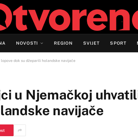
NA
NOVOSTI
REGION
SVIJET
SPORT
. lopove dok su džeparili holandske navijače
ci u Njemačkoj uhvatil
olandske navijače
est