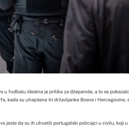
 u fudbalu idealna je prilika za džeparoše, a to se pokazal
rfa, kada su uhapšene tri državljanke Bosne i Hercegovine, st
vo jeste da su ih uhvatili portugalski policajci u civilu, koji