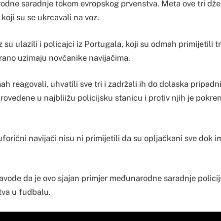
dne saradnje tokom evropskog prvenstva. Meta ove tri džep
 koji su se ukrcavali na voz.
 su ulazili i policajci iz Portugala, koji su odmah primijetili t
irano uzimaju novčanike navijačima.
h reagovali, uhvatili sve tri i zadržali ih do dolaska pripad
rovedene u najbliižu policijsku stanicu i protiv njih je pokren
forični navijači nisu ni primijetili da su opljačkani sve dok im
.
avode da je ovo sjajan primjer međunarodne saradnje polici
va u fudbalu.