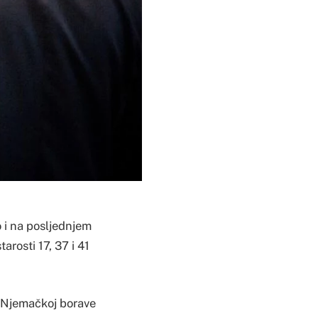
o i na posljednjem
arosti 17, 37 i 41
 u Njemačkoj borave