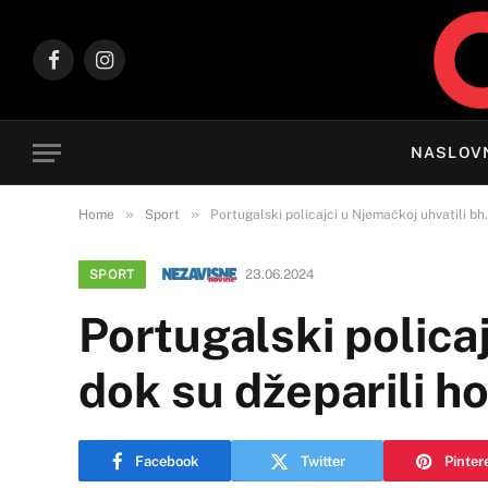
Facebook
Instagram
NASLOV
»
»
Home
Sport
Portugalski policajci u Njemačkoj uhvatili bh
SPORT
23.06.2024
Portugalski policaj
dok su džeparili h
Facebook
Twitter
Pinter