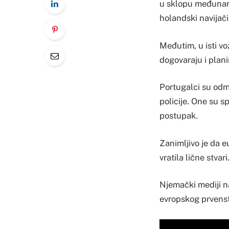
u sklopu međunaro
holandski navijači
Međutim, u isti voz
dogovaraju i plan
Portugalci su odma
policije. One su sp
postupak.
Zanimljivo je da eu
vratila lične stvari
Njemački mediji n
evropskog prvenst