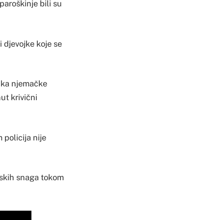
aroškinje bili su
ri djevojke koje se
nika njemačke
ut krivični
 policija nije
jskih snaga tokom