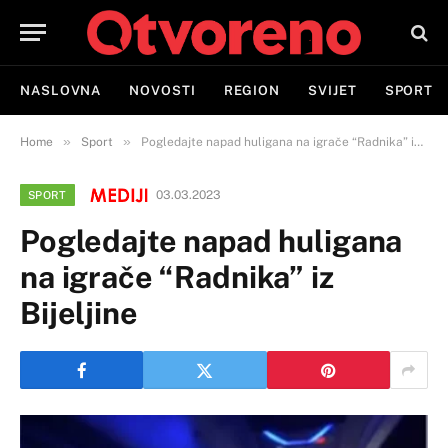
NASLOVNA
NOVOSTI
REGION
SVIJET
SPORT
»
»
Home
Sport
Pogledajte napad huligana na igrače “Radnika” iz Bijeljine
03.03.2023
SPORT
Pogledajte napad huligana
na igrače “Radnika” iz
Bijeljine