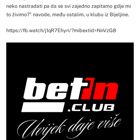
neko nastradati pa da se svi zajedno zapitamo gdje mi
to živimo?” navode, među ostalim, u klubu iz Bijeljine.
https://fb.watch/j1qR7Ehyri/?mibextid=NnVzG8