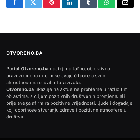
Facebook
Twitter
Pinterest
LinkedIn
Tumblr
WhatsApp
Email
OTVORENO.BA
Portal
Otvoreno.ba
nastoji da tačno, objektivno i
pravovremeno informiše svoje čitaoce o svim
aktuelnostima iz svih sfera života.
Otvoreno.ba
ukazuje na aktuelne probleme u različitim
oblastima, s ciljem pozitivnih društvenih promjena, ali
prije svega afirmira pozitivne vrijednosti, ljude i događaje
koji doprinose stvaranju zdrave i pozitivne atmosfere u
društvu.