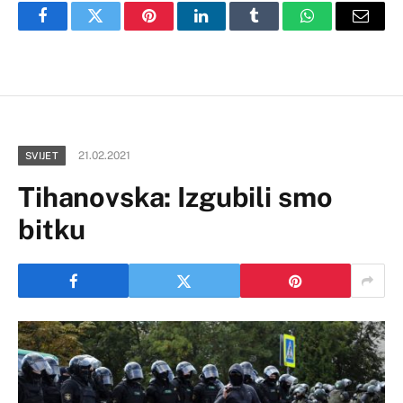
Facebook
Twitter
Pinterest
LinkedIn
Tumblr
WhatsApp
Email
21.02.2021
SVIJET
Tihanovska: Izgubili smo
bitku