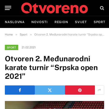
NASLOVNA
NOVOSTI
REGION
SVIJET
SPORT
»
»
Home
Sport
Otvoren 2. Međunarodni karate turnir “Srpska open 2021”
21.02.2021
SPORT
Otvoren 2. Međunarodni
karate turnir “Srpska open
2021”