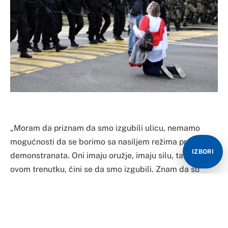
„Moram da priznam da smo izgubili ulicu, nemamo
mogućnosti da se borimo sa nasiljem režima protiv
IZBORI
demonstranata. Oni imaju oružje, imaju silu, tako da, u
ovom trenutku, čini se da smo izgubili. Znam da su
Belorusi umorni od toga da se plaše“, rekla je
Tihanovska.
Prema njenim rečima, stanovnici Belorusije su očekivali
brzo rešavanje političke situacije, ali „povratak