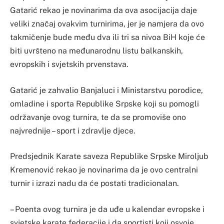
Gatarić rekao je novinarima da ova asocijacija daje
veliki značaj ovakvim turnirima, jer je namjera da ovo
takmičenje bude među dva ili tri sa nivoa BiH koje će
biti uvršteno na međunarodnu listu balkanskih,
evropskih i svjetskih prvenstava.
Gatarić je zahvalio Banjaluci i Ministarstvu porodice,
omladine i sporta Republike Srpske koji su pomogli
održavanje ovog turnira, te da se promoviše ono
najvrednije – sport i zdravlje djece.
Predsjednik Karate saveza Republike Srpske Miroljub
Kremenović rekao je novinarima da je ovo centralni
turnir i izrazi nadu da će postati tradicionalan.
– Poenta ovog turnira je da uđe u kalendar evropske i
svjetske karate federacije i da sportisti koji osvoje