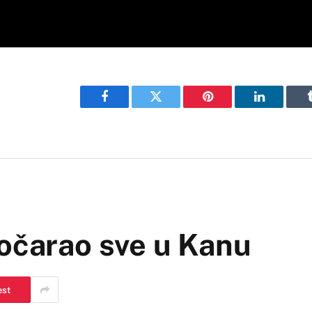
Facebook
Twitter
Pinterest
LinkedIn
zočarao sve u Kanu
est