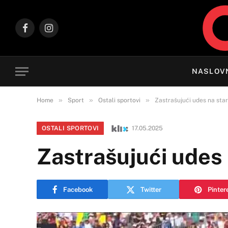
Facebook
Instagram
NASLOV
»
»
»
Home
Sport
Ostali sportovi
Zastrašujući udes na star
OSTALI SPORTOVI
17.05.2025
Zastrašujući udes 
Facebook
Twitter
Pinter