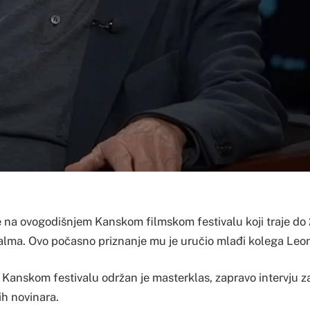
je na ovogodišnjem Kanskom filmskom festivalu koji traje do
lma. Ovo počasno priznanje mu je uručio mlađi kolega Leon
 Kanskom festivalu održan je masterklas, zapravo intervju za
ih novinara.