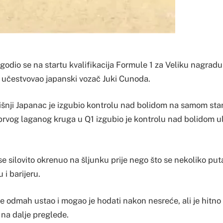
godio se na startu kvalifikacija Formule 1 za Veliku nagrad
e učestvovao japanski vozač Juki Cunoda.
nji Japanac je izgubio kontrolu nad bolidom na samom start
rvog laganog kruga u Q1 izgubio je kontrolu nad bolidom ul
e silovito okrenuo na šljunku prije nego što se nekoliko pu
 i barijeru.
e odmah ustao i mogao je hodati nakon nesreće, ali je hitno
 na dalje preglede.