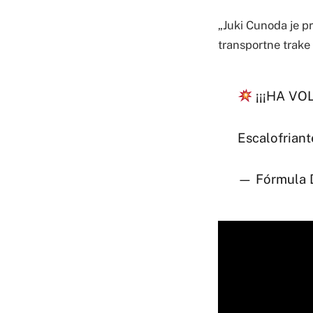
„Juki Cunoda je pr
transportne trake
¡¡¡HA VO
Escalofriant
— Fórmula D