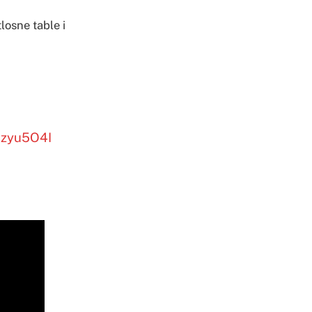
losne table i
HIzyu5O4I