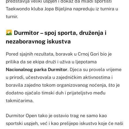
predstavlja veliki uspjeh i dokaz da mladi sportisti
Taekwondo kluba Jopa Bijeljina napreduju iz turnira u
turnir.
Durmitor – spoj sporta, druženja i
nezaboravnog iskustva
Pored sjajnih rezultata, boravak u Crnoj Gori bio je
prilika da se ekipa druži i uživa u ljepotama
Nacionalnog parka Durmitor
. Djeca su provela vrijeme
u prirodi, učestvovala u zajedničkim aktivnostima i
boravila zajedno tokom organizovanog noćenja, što je
dodatno ojačalo timski duh i prijateljstvo među
takmičarima.
Durmitor Open tako je ostavio trag ne samo kao
sportski uspjeh, već i kao prelijepo iskustvo koje će naši