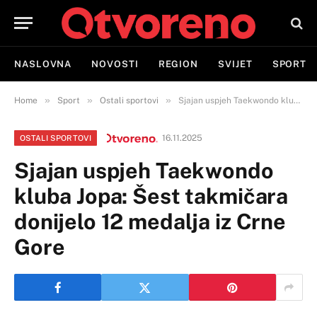
NASLOVNA
NOVOSTI
REGION
SVIJET
SPORT
»
»
»
Home
Sport
Ostali sportovi
Sjajan uspjeh Taekwondo kluba Jopa: Šest takmičara donijelo 12 medalja iz Crne Gore
16.11.2025
OSTALI SPORTOVI
Sjajan uspjeh Taekwondo
kluba Jopa: Šest takmičara
donijelo 12 medalja iz Crne
Gore