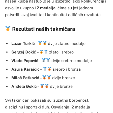
našeg kluba nastupilo je u izuzetno jakoj konkurenciji i
osvojilo ukupno
12 medalja
, čime su još jednom
potvrdili svoj kvalitet i kontinuitet odličnih rezultata.
Rezultati naših takmičara
Lazar Turkić
–
dvije zlatne medalje
Sergej Đokić
–
zlato i srebro
Vlado Popović
–
dvije srebrne medalje
Azura Karajčić
–
srebro i bronza
Miloš Petković
–
dvije bronze
Anđela Đokić
–
dvije bronze
Svi takmičari pokazali su izuzetnu borbenost,
disciplinu i sportski duh. Osvajanje 12 medalja