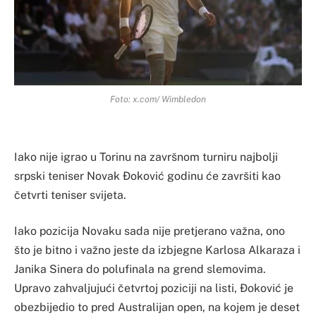
Foto: x.com/ Wimbledon
Iako nije igrao u Torinu na završnom turniru najbolji
srpski teniser Novak Đoković godinu će završiti kao
četvrti teniser svijeta.
Iako pozicija Novaku sada nije pretjerano važna, ono
što je bitno i važno jeste da izbjegne Karlosa Alkaraza i
Janika Sinera do polufinala na grend slemovima.
Upravo zahvaljujući četvrtoj poziciji na listi, Đoković je
obezbijedio to pred Australijan open, na kojem je deset