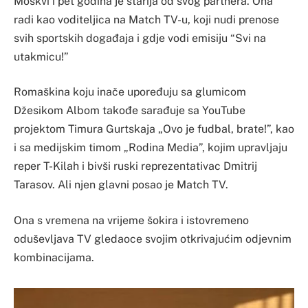
Moskvi i pet godina je starija od svog partnera. Ona
radi kao voditeljica na Match TV-u, koji nudi prenose
svih sportskih događaja i gdje vodi emisiju “Svi na
utakmicu!”
Romaškina koju inače upoređuju sa glumicom
Džesikom Albom takođe sarađuje sa YouTube
projektom Timura Gurtskaja „Ovo je fudbal, brate!”, kao
i sa medijskim timom „Rodina Media”, kojim upravljaju
reper T-Kilah i bivši ruski reprezentativac Dmitrij
Tarasov. Ali njen glavni posao je Match TV.
Ona s vremena na vrijeme šokira i istovremeno
oduševljava TV gledaoce svojim otkrivajućim odjevnim
kombinacijama.