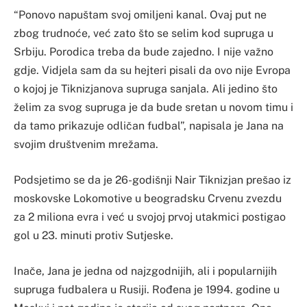
“Ponovo napuštam svoj omiljeni kanal. Ovaj put ne
zbog trudnoće, već zato što se selim kod supruga u
Srbiju. Porodica treba da bude zajedno. I nije važno
gdje. Vidjela sam da su hejteri pisali da ovo nije Evropa
o kojoj je Tiknizjanova supruga sanjala. Ali jedino što
želim za svog supruga je da bude sretan u novom timu i
da tamo prikazuje odličan fudbal”, napisala je Jana na
svojim društvenim mrežama.
Podsjetimo se da je 26-godišnji Nair Tiknizjan prešao iz
moskovske Lokomotive u beogradsku Crvenu zvezdu
za 2 miliona evra i već u svojoj prvoj utakmici postigao
gol u 23. minuti protiv Sutjeske.
Inače, Jana je jedna od najzgodnijih, ali i popularnijih
supruga fudbalera u Rusiji. Rođena je 1994. godine u