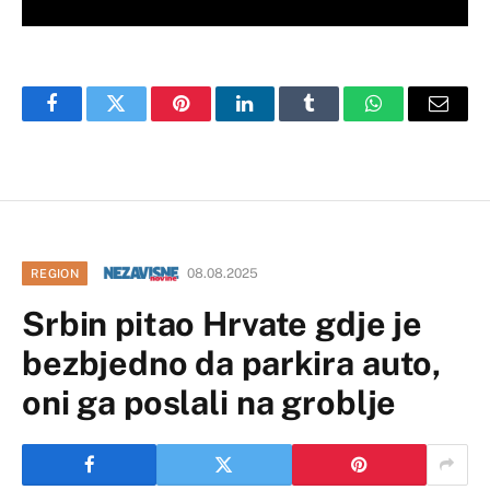
Facebook
Twitter
Pinterest
LinkedIn
Tumblr
WhatsApp
Email
08.08.2025
REGION
Srbin pitao Hrvate gdje je
bezbjedno da parkira auto,
oni ga poslali na groblje