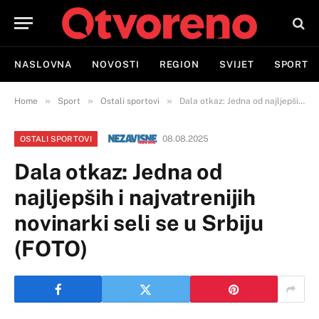
NASLOVNA
NOVOSTI
REGION
SVIJET
SPORT
»
»
»
Home
Sport
Ostali sportovi
Dala otkaz: Jedna od najljepših i najvatrenijih novinarki seli se u Srbiju (FOTO)
08.08.2025
OSTALI SPORTOVI
Dala otkaz: Jedna od
najljepših i najvatrenijih
novinarki seli se u Srbiju
(FOTO)