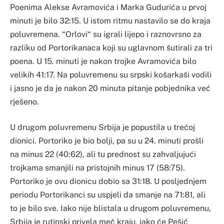
Poenima Alekse Avramovića i Marka Gudurića u prvoj
minuti je bilo 32:15. U istom ritmu nastavilo se do kraja
poluvremena. “Orlovi“ su igrali lijepo i raznovrsno za
razliku od Portorikanaca koji su uglavnom šutirali za tri
poena. U 15. minuti je nakon trojke Avramovića bilo
velikih 41:17. Na poluvremenu su srpski košarkaši vodili
i jasno je da je nakon 20 minuta pitanje pobjednika već
rješeno.
U drugom poluvremenu Srbija je popustila u trećoj
dionici. Portoriko je bio bolji, pa su u 24. minuti prošli
na minus 22 (40:62), ali tu prednost su zahvaljujući
trojkama smanjili na pristojnih minus 17 (58:75).
Portoriko je ovu dionicu dobio sa 31:18. U posljednjem
periodu Portorikanci su uspjeli da smanje na 71:81, ali
to je bilo sve. Iako nije blistala u drugom poluvremenu,
Srbija je rutinski privela meč kraju, iako će Pešić