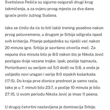
Svetislava Pešića su sigurno osigurali drugi krug
takmičenja, a za ovjeru prvog mjesta za dva dana
igraće protiv Južnog Sudana.
Iako se činilo da će to biti lakši trening posebno nakon
prvog poluvremena, u drugom je Srbija odigrala ispod
svih kritierija. Pitanje pobjednika su riješili već nakon
20 minuta igre. Srbija je savršeno otvorila meč. Za
nepuna dva minuta bilo je 8:0 nakon što je Nikola Jović
postigao dvije vezane trojke. Ipak, poslije tajmauta,
Portorikanci su serijom od 5:0 došli na 5:8, a onda je
uslijedio novi uragan i serija 9:0 srpskih košarkaša
(17:5). Do kraja prve dionice prednost je samo rasla,
tako je u 7. minuti bilo 23:7, a poslije 10 minuta je bilo
27:15. U ovom periodu Nikola Jović je imao 11 poena.
U drugoj četvrtini nastavljena je dominacija Srbije.