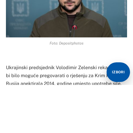
Foto: Depositphotos
Ukrajinski predsjednik Volodimir Zelenski rekao je da
IZBORI
bi bilo moguće pregovarati o rješenju za Krim koji je
Rusija anektirala 2014. godine umjesto upotrebe sile.
“Kada budemo na administrativnim granicama Krima,
mislim da će biti moguće politički prisiliti Rusiju na
demilitarizaciju na teritoriji poluostrva”, rekao je
Zelenski u jučerašnjem intervjuu koji je jutros prenijelo
nekoliko ukrajinskih medija.