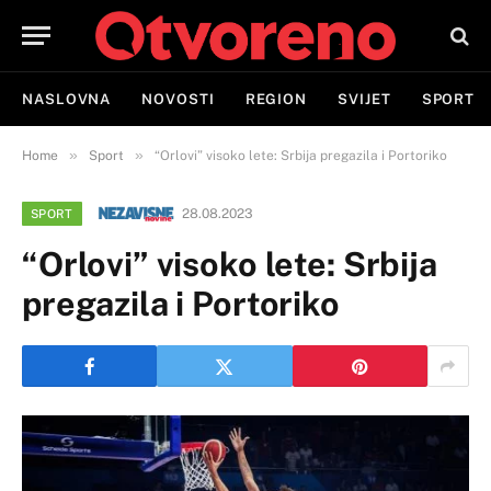
NASLOVNA
NOVOSTI
REGION
SVIJET
SPORT
»
»
Home
Sport
“Orlovi” visoko lete: Srbija pregazila i Portoriko
28.08.2023
SPORT
“Orlovi” visoko lete: Srbija
pregazila i Portoriko