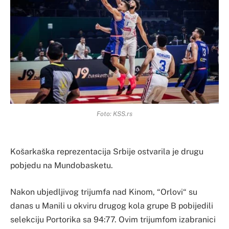
Foto: KSS.rs
Košarkaška reprezentacija Srbije ostvarila je drugu
pobjedu na Mundobasketu.
Nakon ubjedljivog trijumfa nad Kinom, “Orlovi“ su
danas u Manili u okviru drugog kola grupe B pobijedili
selekciju Portorika sa 94:77. Ovim trijumfom izabranici