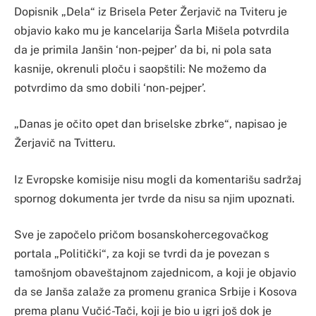
Dopisnik „Dela“ iz Brisela Peter Žerjavič na Tviteru je
objavio kako mu je kancelarija Šarla Mišela potvrdila
da je primila Janšin ‘non-pejper’ da bi, ni pola sata
kasnije, okrenuli ploču i saopštili: Ne možemo da
potvrdimo da smo dobili ‘non-pejper’.
„Danas je očito opet dan briselske zbrke“, napisao je
Žerjavič na Tvitteru.
Iz Evropske komisije nisu mogli da komentarišu sadržaj
spornog dokumenta jer tvrde da nisu sa njim upoznati.
Sve je započelo pričom bosanskohercegovačkog
portala „Politički“, za koji se tvrdi da je povezan s
tamošnjom obaveštajnom zajednicom, a koji je objavio
da se Janša zalaže za promenu granica Srbije i Kosova
prema planu Vučić-Tači, koji je bio u igri još dok je