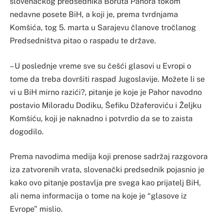
slovenačkog predsednika Boruta Pahora tokom
nedavne posete BiH, a koji je, prema tvrdnjama
Komšića, tog 5. marta u Sarajevu članove tročlanog
Predsedništva pitao o raspadu te države.
– U poslednje vreme sve su češći glasovi u Evropi o
tome da treba dovršiti raspad Jugoslavije. Možete li se
vi u BiH mirno razići?, pitanje je koje je Pahor navodno
postavio Miloradu Dodiku, Šefiku Džaferoviću i Željku
Komšiću, koji je naknadno i potvrdio da se to zaista
dogodilo.
Prema navodima medija koji prenose sadržaj razgovora
iza zatvorenih vrata, slovenački predsednik pojasnio je
kako ovo pitanje postavlja pre svega kao prijatelj BiH,
ali nema informacija o tome na koje je “glasove iz
Evrope” mislio.