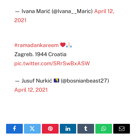
— Ivana Marić (@Ivana__Maric)
April 12,
2021
#ramadankareem
Zagreb. 1944 Croatia
pic.twitter.com/SRrSwBxASW
— Jusuf Nurkić
(@bosnianbeast27)
April 12, 2021
Facebook
Twitter
Pinterest
LinkedIn
Tumblr
WhatsApp
Email