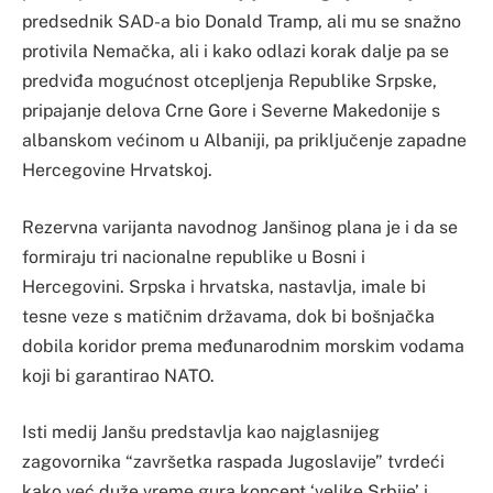
predsednik SAD-a bio Donald Tramp, ali mu se snažno
protivila Nemačka, ali i kako odlazi korak dalje pa se
predviđa mogućnost otcepljenja Republike Srpske,
pripajanje delova Crne Gore i Severne Makedonije s
albanskom većinom u Albaniji, pa priključenje zapadne
Hercegovine Hrvatskoj.
Rezervna varijanta navodnog Janšinog plana je i da se
formiraju tri nacionalne republike u Bosni i
Hercegovini. Srpska i hrvatska, nastavlja, imale bi
tesne veze s matičnim državama, dok bi bošnjačka
dobila koridor prema međunarodnim morskim vodama
koji bi garantirao NATO.
Isti medij Janšu predstavlja kao najglasnijeg
zagovornika “završetka raspada Jugoslavije” tvrdeći
kako već duže vreme gura koncept ‘velike Srbije’ i