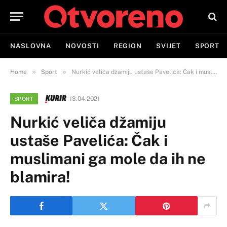
NASLOVNA
NOVOSTI
REGION
SVIJET
SPORT
»
»
Home
Sport
Nurkić veliča džamiju ustaše Pavelića: Čak i muslimani ga mole da ih ne blamira!
13.04.2021
SPORT
Nurkić veliča džamiju
ustaše Pavelića: Čak i
muslimani ga mole da ih ne
blamira!