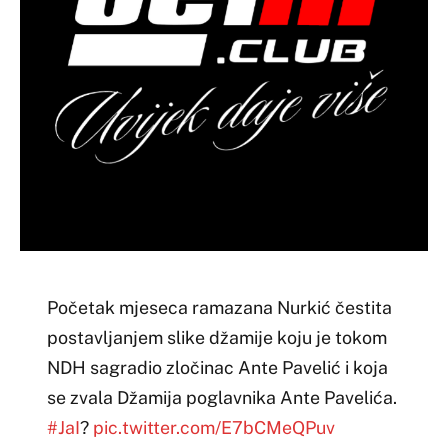
Početak mjeseca ramazana Nurkić čestita
postavljanjem slike džamije koju je tokom
NDH sagradio zločinac Ante Pavelić i koja
se zvala Džamija poglavnika Ante Pavelića.
#JaI
?
pic.twitter.com/E7bCMeQPuv