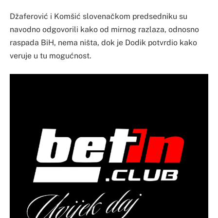
Džaferović i Komšić slovenačkom predsedniku su
navodno odgovorili kako od mirnog razlaza, odnosno
raspada BiH, nema ništa, dok je Dodik potvrdio kako
veruje u tu mogućnost.