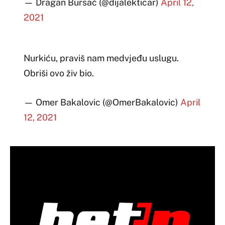
— Dragan Bursać (@dijalekticar)
April 12,
2021
Nurkiću, praviš nam medvjeđu uslugu.
Obriši ovo živ bio.
— Omer Bakalovic (@OmerBakalovic)
April
12, 2021