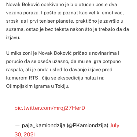
Novak Đoković očekivano je bio utučen posle dva
vezana poraza. I pošto je poznat kao veliki emotivac,
srpski as i prvi teniser planete, praktično je završio u
suzama, ostao je bez teksta nakon što je trebalo da da
izjavu.
U miks zoni je Novak Đoković pričao s novinarima i
poručio da se oseća užasno, da mu se igra potpuno
raspala, ali je onda usledilo davanje izjave pred
kamerom RTS , čija se ekspedicija nalazi na
Olimpijskim igrama u Tokiju.
pic.twitter.com/mrqj27HerD
— paja_kamiondzija (@PKamiondzija)
July
30, 2021