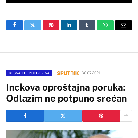
Facebook
Twitter
Pinterest
LinkedIn
Tumblr
WhatsApp
Email
30.07.2021
BOSNA I HERCEGOVINA
Inckova oproštajna poruka:
Odlazim ne potpuno srećan