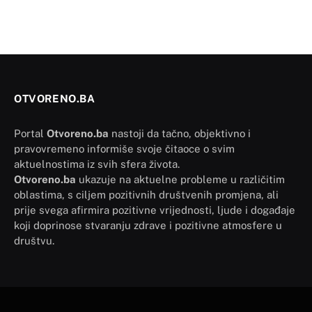
OTVORENO.BA
Portal
Otvoreno.ba
nastoji da tačno, objektivno i
pravovremeno informiše svoje čitaoce o svim
aktuelnostima iz svih sfera života.
Otvoreno.ba
ukazuje na aktuelne probleme u različitim
oblastima, s ciljem pozitivnih društvenih promjena, ali
prije svega afirmira pozitivne vrijednosti, ljude i događaje
koji doprinose stvaranju zdrave i pozitivne atmosfere u
društvu.