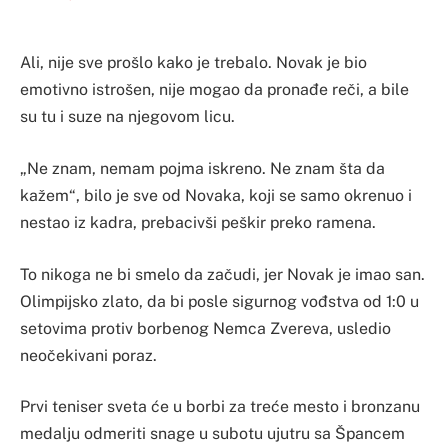
Ali, nije sve prošlo kako je trebalo. Novak je bio
emotivno istrošen, nije mogao da pronađe reči, a bile
su tu i suze na njegovom licu.
„Ne znam, nemam pojma iskreno. Ne znam šta da
kažem“, bilo je sve od Novaka, koji se samo okrenuo i
nestao iz kadra, prebacivši peškir preko ramena.
To nikoga ne bi smelo da začudi, jer Novak je imao san.
Olimpijsko zlato, da bi posle sigurnog vođstva od 1:0 u
setovima protiv borbenog Nemca Zvereva, usledio
neočekivani poraz.
Prvi teniser sveta će u borbi za treće mesto i bronzanu
medalju odmeriti snage u subotu ujutru sa Špancem