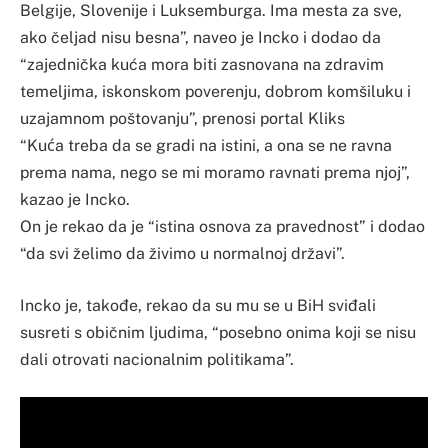
Belgije, Slovenije i Luksemburga. Ima mesta za sve,
ako čeljad nisu besna”, naveo je Incko i dodao da
“zajednička kuća mora biti zasnovana na zdravim
temeljima, iskonskom poverenju, dobrom komšiluku i
uzajamnom poštovanju”, prenosi portal Kliks
“Kuća treba da se gradi na istini, a ona se ne ravna
prema nama, nego se mi moramo ravnati prema njoj”,
kazao je Incko.
On je rekao da je “istina osnova za pravednost” i dodao
“da svi želimo da živimo u normalnoj državi”.
Incko je, takođe, rekao da su mu se u BiH sviđali
susreti s običnim ljudima, “posebno onima koji se nisu
dali otrovati nacionalnim politikama”.