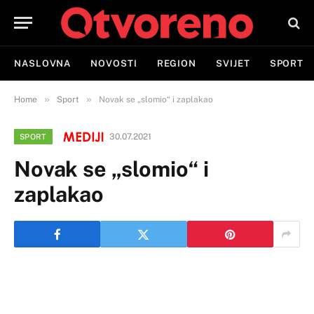
NASLOVNA
NOVOSTI
REGION
SVIJET
SPORT
»
»
Home
Sport
Novak se „slomio“ i zaplakao
30.07.2021
SPORT
Novak se „slomio“ i
zaplakao