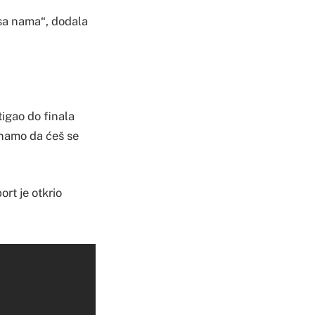
 sa nama“, dodala
stigao do finala
namo da ćeš se
rt je otkrio