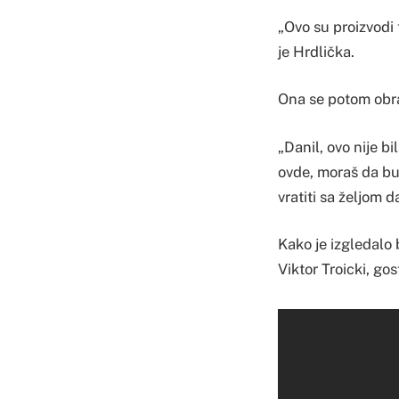
​„Ovo su proizvodi
je Hrdlička.
Ona se potom obra
„Danil, ovo nije bil
ovde, moraš da bu
vratiti sa željom da
Kako je izgledalo 
Viktor Troicki, gos