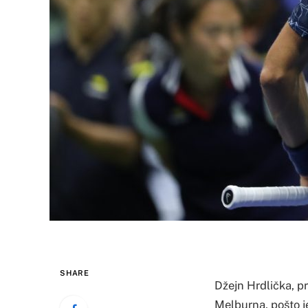
SHARE
Džejn Hrdlička, p
Melburna, pošto je