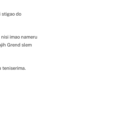
i stigao do
, nisi imao nameru
vojih Grend slem
u teniserima.