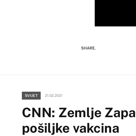
SHARE.
SVIJET
21.02.2021
CNN: Zemlje Zapa
pošiljke vakcina