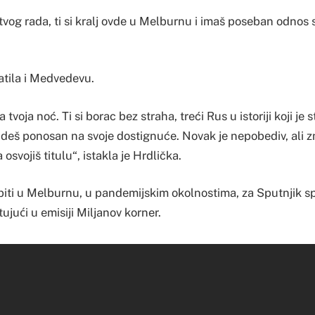
 tvog rada, ti si kralj ovde u Melburnu i imaš poseban odnos
tila i Medvedevu.
a tvoja noć. Ti si borac bez straha, treći Rus u istoriji koji je 
deš ponosan na svoje dostignuće. Novak je nepobediv, ali z
 osvojiš titulu“, istakla je Hrdlička.
biti u Melburnu, u pandemijskim okolnostima, za Sputnjik spo
tujući u emisiji Miljanov korner.