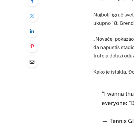
Najbolji igrač sve
ukupno 18. Grend 
„Novače, pokazao s
da napustiš stadio
trofeja dolazi oda
Kako je istakla, Đo
"I wanna tha
everyone: "
— Tennis G