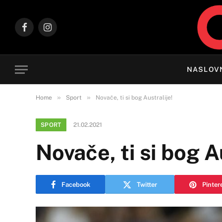
Facebook
Instagram
NASLOV
»
»
Home
Sport
Novače, ti si bog Australije!
SPORT
21.02.2021
Novače, ti si bog A
Facebook
Twitter
Pinter