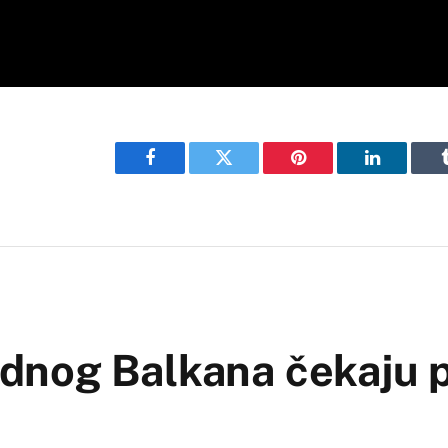
Facebook
Twitter
Pinterest
LinkedIn
dnog Balkana čekaju 