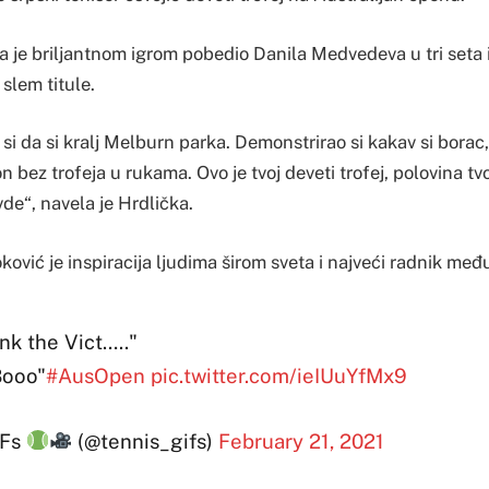
ta je briljantnom igrom pobedio Danila Medvedeva u tri seta 
slem titule.
i da si kralj Melburn parka. Demonstrirao si kakav si borac
n bez trofeja u rukama. Ovo je tvoj deveti trofej, polovina t
vde“, navela je Hrdlička.
ković je inspiracija ljudima širom sveta i najveći radnik međ
nk the Vict….."
Booo"
#AusOpen
pic.twitter.com/ieIUuYfMx9
IFs
(@tennis_gifs)
February 21, 2021