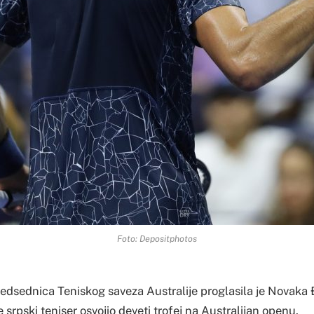
Foto: Depositphotos
redsednica Teniskog saveza Australije proglasila je Novaka 
 srpski teniser osvojio deveti trofej na Australijan openu.