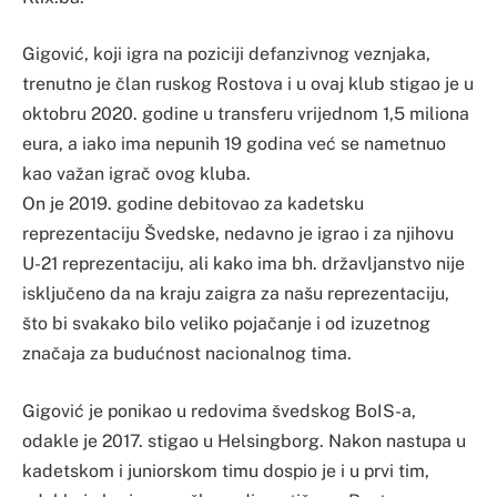
Gigović, koji igra na poziciji defanzivnog veznjaka,
trenutno je član ruskog Rostova i u ovaj klub stigao je u
oktobru 2020. godine u transferu vrijednom 1,5 miliona
eura, a iako ima nepunih 19 godina već se nametnuo
kao važan igrač ovog kluba.
On je 2019. godine debitovao za kadetsku
reprezentaciju Švedske, nedavno je igrao i za njihovu
U-21 reprezentaciju, ali kako ima bh. državljanstvo nije
isključeno da na kraju zaigra za našu reprezentaciju,
što bi svakako bilo veliko pojačanje i od izuzetnog
značaja za budućnost nacionalnog tima.
Gigović je ponikao u redovima švedskog BoIS-a,
odakle je 2017. stigao u Helsingborg. Nakon nastupa u
kadetskom i juniorskom timu dospio je i u prvi tim,