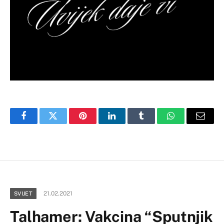
Facebook
Twitter
Pinterest
LinkedIn
Tumblr
WhatsApp
Email
21.02.2021
SVIJET
Talhamer: Vakcina “Sputnjik