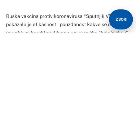
Ruska vakcina protiv koronavirusa “Sputnjik V”
IZBORI
pokazala je efikasnost i pouzdanost kakve se mogu
porediti sa karakteristikama ruske puške “kalašnjikov”,
izjavio je glavni specijalista za infektivne bolesti na
Medicinskom univerzitetu u Beču Florijan Talhamer
(Florian Thalhammer).
On je u intervjuu za list “Kronen Zeitung” rekao da je
ruska vakcina jednostavna, pouzdana i efikasna.
– Obećavajući podaci objavljeni su u vrlo cijenjenom
žurnalu. Kasno, ali bez obzira na to – istakao je
Talhamer, koji je i predsjedavajući Austrijskog društva
za infektivne bolesti i tropsku medicinu.