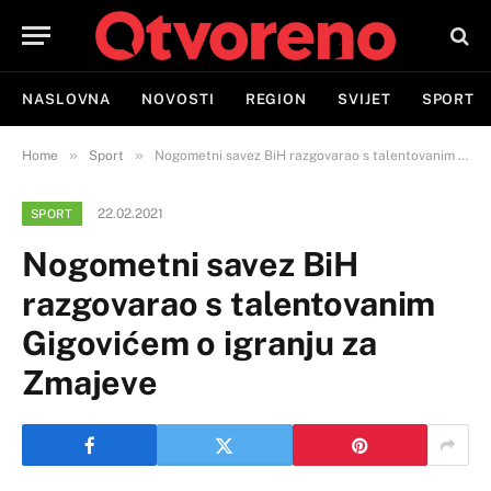
NASLOVNA
NOVOSTI
REGION
SVIJET
SPORT
»
»
Home
Sport
Nogometni savez BiH razgovarao s talentovanim Gigovićem o igranju za Zmajeve
22.02.2021
SPORT
Nogometni savez BiH
razgovarao s talentovanim
Gigovićem o igranju za
Zmajeve