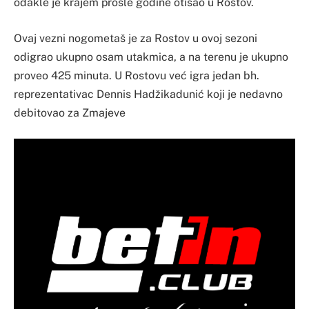
odakle je krajem prošle godine otišao u Rostov.
Ovaj vezni nogometaš je za Rostov u ovoj sezoni
odigrao ukupno osam utakmica, a na terenu je ukupno
proveo 425 minuta. U Rostovu već igra jedan bh.
reprezentativac Dennis Hadžikadunić koji je nedavno
debitovao za Zmajeve