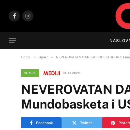
Facebook
Instagram
NASLOV
»
»
Home
Sport
NEVEROVATAN DAN ZA SRPSKI SPORT: Finala 
SPORT
10.09.2023
NEVEROVATAN DAN
Mundobasketa i US
Facebook
Twitter
Pinter