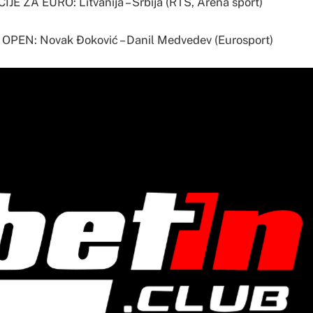
JE ZA EURO: Litvanija – Srbija (RTS, Arena sport)
OPEN: Novak Đoković – Danil Medvedev (Eurosport)