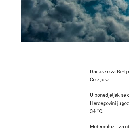
Danas se za BiH 
Celzijusa.
U ponedjeljak se o
Hercegovini jugoz
34 °C.
Meteorolozi i za u