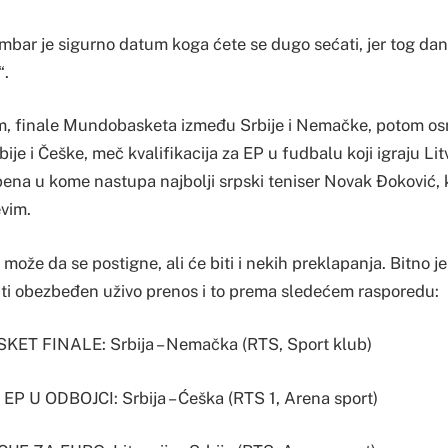
mbar je sigurno datum koga ćete se dugo sećati, jer tog dana
“.
m, finale Mundobasketa između Srbije i Nemačke, potom os
je i Češke, meč kvalifikacija za EP u fudbalu koji igraju Litva
ena u kome nastupa najbolji srpski teniser Novak Đoković, ko
vim.
e može da se postigne, ali će biti i nekih preklapanja. Bitno
biti obezbeđen uživo prenos i to prema sledećem rasporedu:
T FINALE: Srbija – Nemačka (RTS, Sport klub)
EP U ODBOJCI: Srbija – Ćeška (RTS 1, Arena sport)