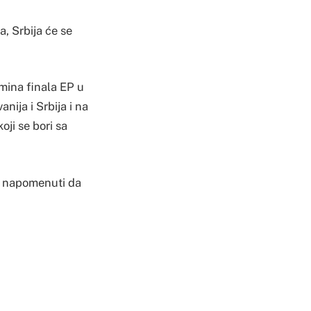
, Srbija će se
mina finala EP u
nija i Srbija i na
ji se bori sa
 je napomenuti da