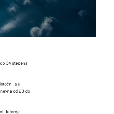
 do 34 stepena
stočni, a u
 dnevna od 28 do
i. Jutarnja