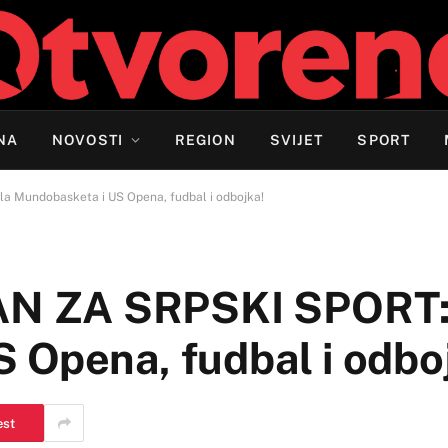
NA
NOVOSTI
REGION
SVIJET
SPORT
Mundobasketa i US Opena, fudbal i odbojka!
 ZA SRPSKI SPORT: 
 Opena, fudbal i odbo
est