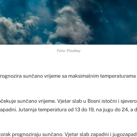
Foto: Pixabay
prognozira sunčano vrijeme sa maksimalnim temperaturama
čekuje sunčano vrijeme. Vjetar slab u Bosni istočni i sjeveroi
apadni. Jutarnja temperatura od 13 do 19, na jugu do 24, a
torak prognoziraju sunčano. Vjetar slab zapadni i jugozapadn