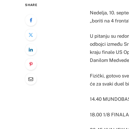
SHARE
Nedelja, 10. septe
„boriti na 4 fronta
U pitanju su redo
odbojci između Srbi
kraju finale US Op
Danilom Medvede
Fizički, gotovo sv
će za svaki duel 
14.40 MUNDOBASKE
18.00 1/8 FINALA 